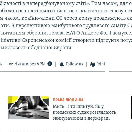
ільності в непередбачуваному світі». Тим часом, для 
 збалансованості цього військово-політичного союзу пот
Тим часом, країни-члени ЄС через кризу продовжують с
рати. З перспективою майбутнього грудневого саміту Є
 питанням оборони, голова НАТО Андерс Фоґ Расмуссе
іціативи Європейської комісії створити підґрунтя пот
мисловості об’єднаної Європи.
ь
Читати без VPN
Follow us
Print
ПРАВА ЛЮДИНИ
Мить – і ти шпигун. Як у
кримських судах розглядають
звинувачення в держзраді