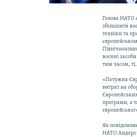
Голова НАТО 
збільшити воє
техніки та пр
європейському
Північноатлан
воєнні засоби
тим часом, ті
«Потужна Євр
витрат на об
Європейським 
програми, а т
європейського
Як повідомля
НАТО Андерс 