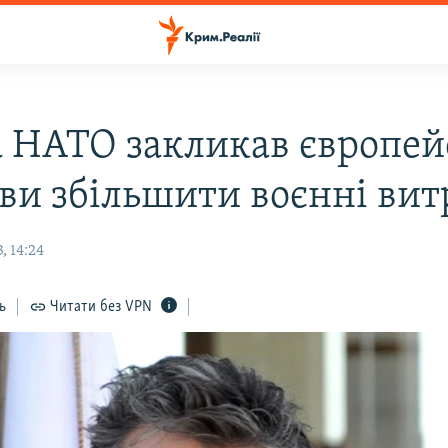
а НАТО закликав європей
ви збільшити воєнні вит
, 14:24
ь
Читати без VPN