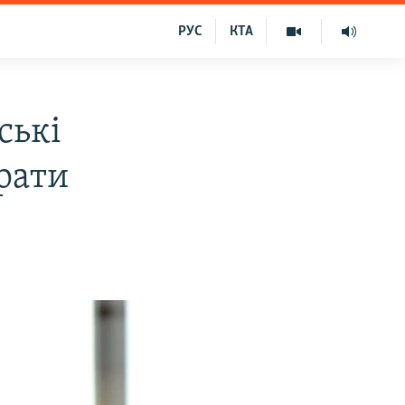
РУС
КТА
ські
рати