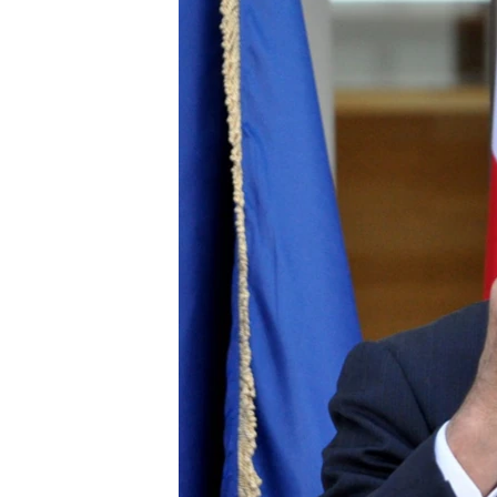
ВІДЕОУРОКИ «ELIFBE»
СВІДЧЕННЯ ОКУПАЦІЇ
УКРАЇНСЬКА ПРОБЛЕМА КРИМУ
ІНФОГРАФІКА