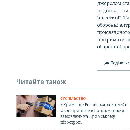
джерелом стаб
надійності та
інвестиції. 
оборонні вит
присвяченого
підтримати ін
оборонної про
Поділитис
Читайте також
СУСПІЛЬСТВО
«Крим – не Росія»: маркетплейс
Ozon припинив прийом нових
замовлень на Кримському
півострові