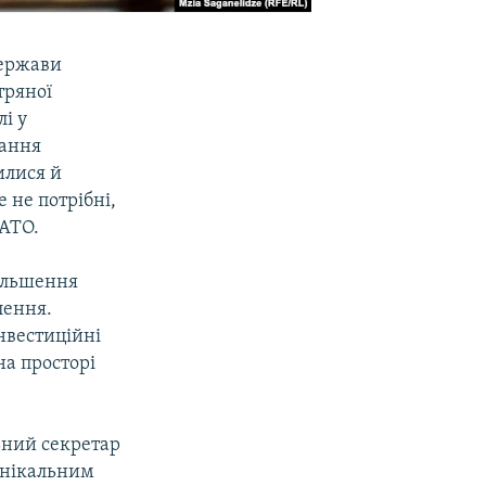
держави
тряної
і у
вання
илися й
е не потрібні,
НАТО.
більшення
лення.
нвестиційні
на просторі
ьний секретар
унікальним