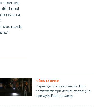
оновлення,
рібні нові
корочувати
С
н має намір
ужної
ВІЙНА ТА КРИМ
Сорок днів, сорок ночей. Про
результати кримської операції з
примусу Росії до миру