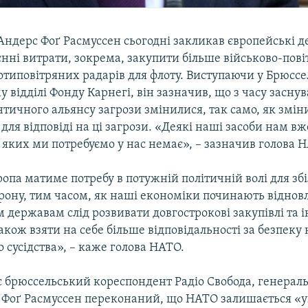
Андерс Фоґ Расмуссен сьогодні закликав європейські 
нні витрати, зокрема, закупити більше військово-пові
отиповітряних радарів для флоту. Виступаючи у Брюссел
 відділі Фонду Карнегі, він зазначив, що з часу засну
тичного альянсу загрози змінилися, так само, як змін
 для відповіді на ці загрози. «Деякі наші засоби нам вж
, яких ми потребуємо у нас немає», – зазначив голова 
опа матиме потребу в потужній політичній волі для з
орону, тим часом, як наші економіки починають віднов
державам слід розвивати довгострокові закупівлі та і
акож взяти на себе більше відповідальності за безпеку 
 сусідства», – каже голова НАТО.
є брюссельський кореспондент Радіо Свобода, генерал
Фоґ Расмуссен переконаний, що НАТО залишається «