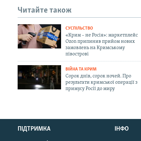
Читайте також
СУСПІЛЬСТВО
«Крим – не Росія»: маркетплейс
Ozon припинив прийом нових
замовлень на Кримському
півострові
ВІЙНА ТА КРИМ
Сорок днів, сорок ночей. Про
результати кримської операції з
примусу Росії до миру
Русский
ПІДТРИМКА
ІНФО
Qırımtatar