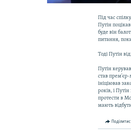
Під час спіл
Путін поцікав
буде він бало
питання, поки
Тоді Путін ві
Путін керував
став прем'єр-
ініціював за
років, і Путі
протести в Мо
мають відбути
Поділитис