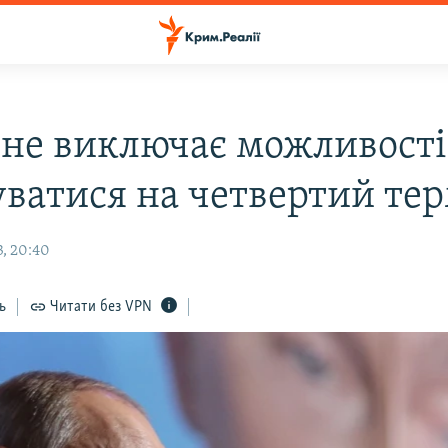
 не виключає можливості
уватися на четвертий те
3, 20:40
ь
Читати без VPN