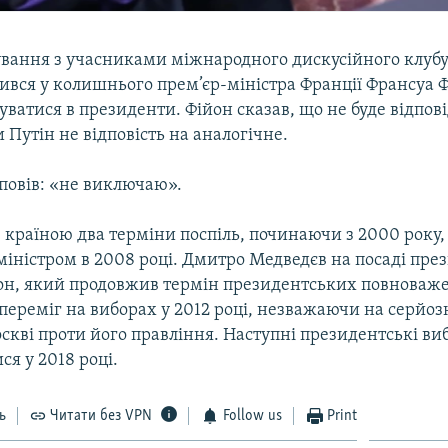
кування з учасниками міжнародного дискусійного клуб
ився у колишнього прем’єр-міністра Франції Франсуа Ф
туватися в президенти. Фійон сказав, що не буде відпов
 Путін не відповість на аналогічне.
дповів: «не виключаю».
 країною два терміни поспіль, починаючи з 2000 року, 
міністром в 2008 році. Дмитро Медведєв на посаді през
кон, який продовжив термін президентських повноваж
н переміг на виборах у 2012 році, незважаючи на серйоз
скві проти його правління. Наступні президентські виб
ся у 2018 році.
ь
Читати без VPN
Follow us
Print