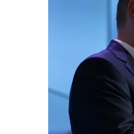
ВІДЕОУРОКИ «ELIFBE»
СВІДЧЕННЯ ОКУПАЦІЇ
УКРАЇНСЬКА ПРОБЛЕМА КРИМУ
ІНФОГРАФІКА