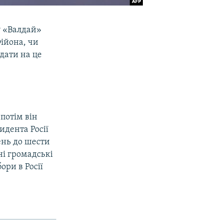
у «Валдай»
ійона, чи
ідати на це
потім він
идента Росії
ень до шести
ні громадські
ори в Росії