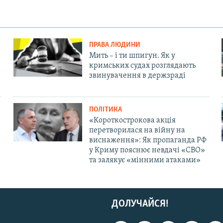
ПРАВА ЛЮДИНИ
Мить – і ти шпигун. Як у
кримських судах розглядають
звинувачення в держзраді
ПОЛІТИКА
«Короткострокова акція
перетворилася на війну на
виснаження»: Як пропаганда РФ
у Криму пояснює невдачі «СВО»
та залякує «мінними атаками»
ДОЛУЧАЙСЯ!