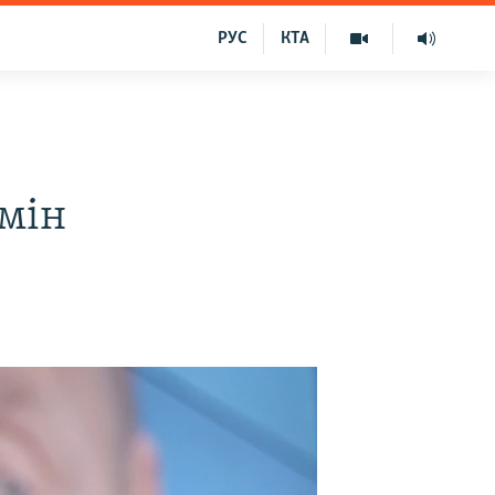
РУС
КТА
рмін