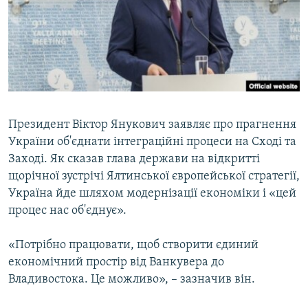
ВІДЕОУРОКИ «ELIFBE»
Русский
СВІДЧЕННЯ ОКУПАЦІЇ
Qırımtatar
УКРАЇНСЬКА ПРОБЛЕМА КРИМУ
ДОЛУЧАЙСЯ!
ІНФОГРАФІКА
Президент Віктор Янукович заявляє про прагнення
України об'єднати інтеграційні процеси на Сході та
Усі сайти RFE/RL
Заході. Як сказав глава держави на відкритті
щорічної зустрічі Ялтинської європейської стратегії,
Україна йде шляхом модернізації економіки і «цей
процес нас об'єднує».
«Потрібно працювати, щоб створити єдиний
економічний простір від Ванкувера до
Владивостока. Це можливо», – зазначив він.