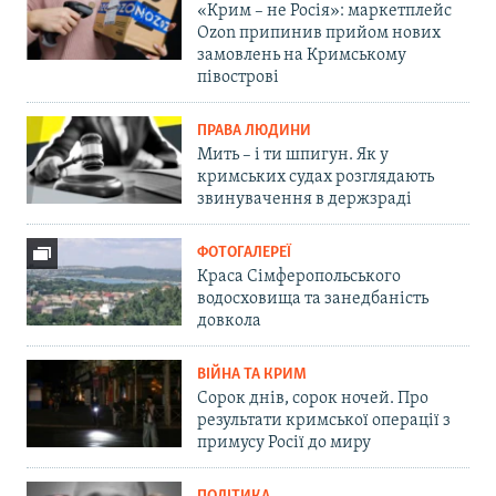
«Крим – не Росія»: маркетплейс
Ozon припинив прийом нових
замовлень на Кримському
півострові
ПРАВА ЛЮДИНИ
Мить – і ти шпигун. Як у
кримських судах розглядають
звинувачення в держзраді
ФОТОГАЛЕРЕЇ
Краса Сімферопольського
водосховища та занедбаність
довкола
ВІЙНА ТА КРИМ
Сорок днів, сорок ночей. Про
результати кримської операції з
примусу Росії до миру