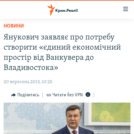
Доступність
посилання
Перейти
НОВИНИ
до
НОВИНИ
Янукович заявляє про потребу
основного
ВОДА.КРИМ
матеріалу
створити «єдиний економічний
ВІДЕО ТА ФОТО
Перейти
простір від Ванкувера до
до
ПОЛІТИКА
Владивостока»
основної
БЛОГИ
навігації
20 вересень 2013, 10:25
Перейти
ПОГЛЯД
до
Поділитись
Читати без VPN
ІНТЕРВ'Ю
пошуку
ВСЕ ЗА ДЕНЬ
СПЕЦПРОЕКТИ
ЯК ОБІЙТИ БЛОКУВАННЯ
ДЕПОРТАЦІЯ