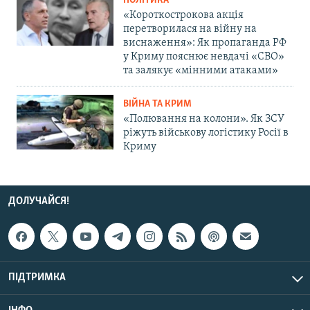
ПОЛІТИКА
«Короткострокова акція
перетворилася на війну на
виснаження»: Як пропаганда РФ
у Криму пояснює невдачі «СВО»
та залякує «мінними атаками»
ВІЙНА ТА КРИМ
«Полювання на колони». Як ЗСУ
ріжуть військову логістику Росії в
Криму
ДОЛУЧАЙСЯ!
ПІДТРИМКА