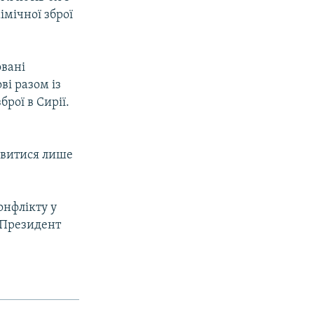
імічної зброї
овані
ві разом із
рої в Сирії.
авитися лише
онфлікту у
. Президент