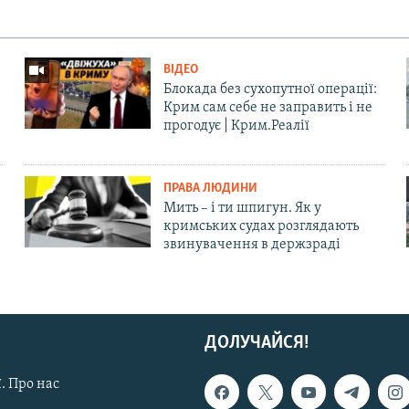
ВІДЕО
Блокада без сухопутної операції:
Крим сам себе не заправить і не
прогодує | Крим.Реалії
ПРАВА ЛЮДИНИ
Мить – і ти шпигун. Як у
кримських судах розглядають
звинувачення в держзраді
ДОЛУЧАЙСЯ!
. Про нас