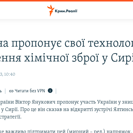
а пропонує свої технолог
ня хімічної зброї у Сир
3, 10:40
ь
Читати без VPN
раїни Віктор Янукович пропонує участь України у зни
 у Сирії. Про це він сказав на відкритті зустрічі Ялтинс
стратегії.
е важливо підтримати цей (мирний – ред.) напрямок, і 