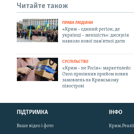
Читайте також
ПРАВА ЛЮДИНИ
«Крим – єдиний регіон, де
українці – меншість»: дискусія
навколо нової пам'ятної дати
СУСПІЛЬСТВО
«Крим – не Росія»: маркетплейс
Ozon припинив прийом нових
замовлень на Кримському
півострові
Русский
Qırımtatar
ПІДТРИМКА
ІНФО
Ваше відео і фото
Крим.Реалії
ДОЛУЧАЙСЯ!