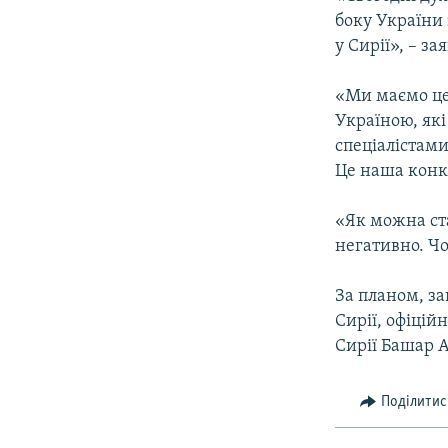
ВІДЕОУРОКИ «ELIFBE»
боку України 
СВІДЧЕННЯ ОКУПАЦІЇ
у Сирії», – з
УКРАЇНСЬКА ПРОБЛЕМА КРИМУ
«Ми маємо цей
ІНФОГРАФІКА
Україною, які
спеціалістами
Це наша конк
«Як можна ст
негативно. Чо
За планом, з
Сирії, офіцій
Сирії Башар А
Поділитис