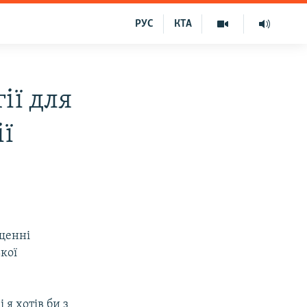
РУС
КТА
ії для
ії
щенні
ької
я хотів би з