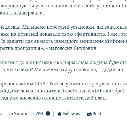
запропонувати участь наших спеціалістів у знищенні х
аявив глава держави.
 досвід. Ми маємо пересувні установки, які запатент
 вже на практиці показали свою ефективність. І ми гото
 їх задіяти для якомога швидшого знищення хімічної зб
ретна пропозиція», – наголосив Янукович.
авитися до війни? Будь-яка нормальна людина буде ст
го ми хочемо? Ми хочемо миру і спокою», – додав він.
апропонованим США і Росією у питанні врегулювання к
ний Дамаск має знищити всі свої запаси хімічної зброї
сад уже висловив готовність втілити цей план.
ь
Читати без VPN
Follow us
Print