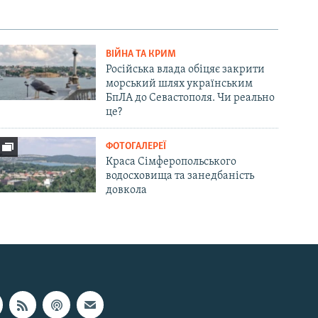
ВІЙНА ТА КРИМ
Російська влада обіцяє закрити
морський шлях українським
БпЛА до Севастополя. Чи реально
це?
ФОТОГАЛЕРЕЇ
Краса Сімферопольського
водосховища та занедбаність
довкола