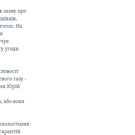
в заяву про
дівців,
evron. На
 в
ичук
ту угоди
словості
вого газу –
їни Юрій
, або вона
 екологічних
гарантій