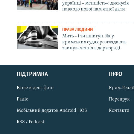
українці – меншість»: дискусія
навколо нової пам'ятної дати
ПРАВА ЛЮДИНИ
Мить – і ти шпигун. Як у
кримських судах розглядають
звинувачення в держзраді
Русский
ПІДТРИМКА
ІНФО
Qırımtatar
Ваше відео і фото
Крим.Реалії
ДОЛУЧАЙСЯ!
Радіо
Передрук
Мобільний додаток Android | iOS
Контакти
RSS / Podcast
Усі сайти RFE/RL