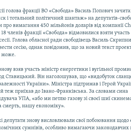
сії голова фракції ВО «Свобода» Василь Попович зачита
ск і тотальний політичний шантаж» на депутатів-свобо
 про вимагання 450 мільйонів доларів від компанії Ch
 18 членів фракції «Свобода» відмовилися взяти участь
сесії. Голова обласної ради свободівець Василь Скрипн
ести сесію, однак повідомив, що за новий текст проек
е може.
ї знову взяв участь міністр енергетики і вугільної проми
д Ставицький. Він наголошував, що «видобуток сланце
залежності України». Міністра підтримав і Герой Укра
й теж приїхав до Івано-Франківська. За словами сина
увача УПА, «або ми петлю газову зі своєї шиї скинемо
а смерть, нашу економіку».
і депутати знову висловлювали свої побоювання щодо
ономічних сумнівів, особливо вимагаючи законодавчих 