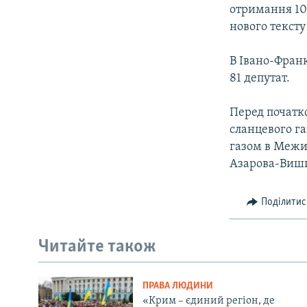
отримання 10
нового тексту
В Івано-Франкі
81 депутат.
Перед початко
сланцевого г
газом в Межиг
Азарова-Виш
Поділитис
Читайте також
ПРАВА ЛЮДИНИ
«Крим – єдиний регіон, де