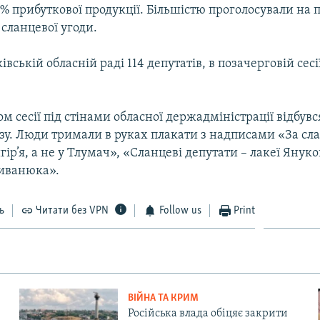
% прибуткової продукції. Більшістю проголосували на 
 сланцевої угоди.
вській обласній раді 114 депутатів, в позачерговій сесі
м сесії під стінами обласної держадміністрації відбувс
азу. Люди тримали в руках плакати з надписами «За с
ір’я, а не у Тлумач», «Сланцеві депутати – лакеї Янук
иванюка».
ь
Читати без VPN
Follow us
Print
ВІЙНА ТА КРИМ
Російська влада обіцяє закрити