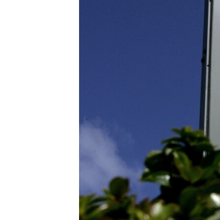
ВІДЕОУРОКИ «ELIFBE»
СВІДЧЕННЯ ОКУПАЦІЇ
УКРАЇНСЬКА ПРОБЛЕМА КРИМУ
ІНФОГРАФІКА