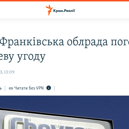
-Франківська облрада по
еву угоду
3, 13:09
ь
Читати без VPN