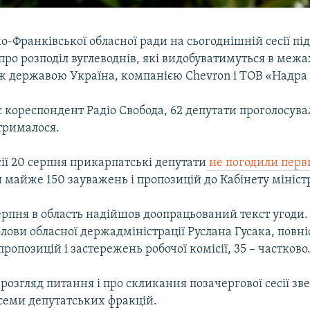
о-Франківської обласної ради на сьогоднішній сесії п
про розподіл вуглеводнів, які видобуватимуться в межа
ж державою Україна, компанією Chevron і ТОВ «Надра 
 кореспондент Радіо Свобода, 62 депутати проголосува
утрималося.
ії 20 серпня прикарпатські депутати
не погодили перв
и майже 150 зауважень і пропозицій до Кабінету мініст
ерпня в область надійшов доопрацьований текст угоди.
лови обласної держадміністрації Руслана Гусака, повн
пропозицій і застережень робочої комісії, 35 – частково
розгляд питання і про скликання позачергової сесії зв
 семи депутатських фракцій.