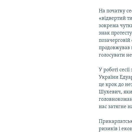
На початку се
«відвертий ти
зокрема чутки
знак протесту
позачерговій 
продовжував в
голосувати н
У роботі сесі
України Едуар
це крок до не
Шухевич, яки
головнокоманд
нас затягне н
Прикарпатськ
ризиків і ек