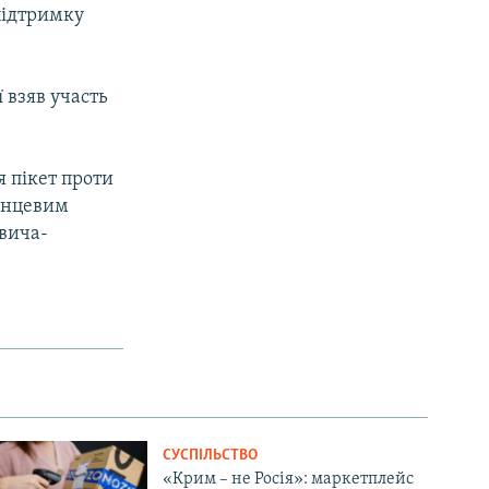
підтримку
ї взяв участь
я пікет проти
ланцевим
овича-
СУСПІЛЬСТВО
«Крим – не Росія»: маркетплейс