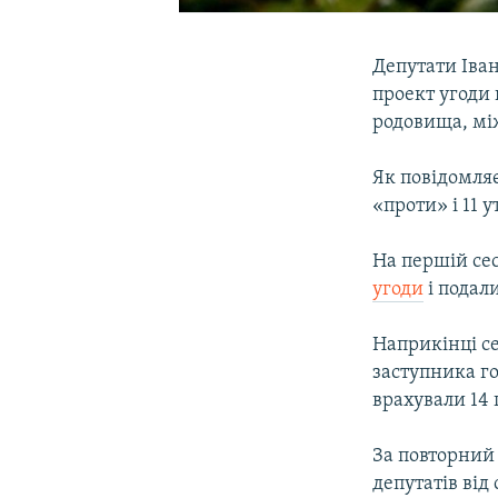
Депутати Іван
проект угоди 
родовища, мі
Як повідомляє
«проти» і 11 
На першій сес
угоди
і подал
Наприкінці с
заступника го
врахували 14 
За повторний 
депутатів від