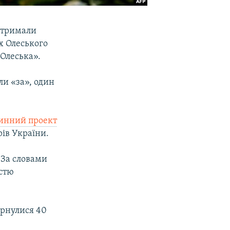
ідтримали
х Олеського
Олеська».
ли «за», один
инний проект
рів України.
 За словами
істю
.
ернулися 40