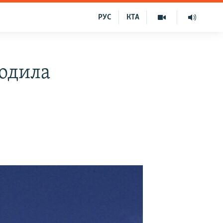
РУС
КТА
годила