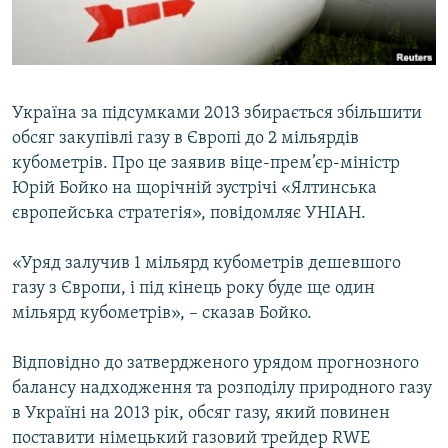
ВІДЕОУРОКИ «ELIFBE»
Русский
СВІДЧЕННЯ ОКУПАЦІЇ
Qırımtatar
УКРАЇНСЬКА ПРОБЛЕМА КРИМУ
Україна за підсумками 2013 збирається збільшити
ДОЛУЧАЙСЯ!
ІНФОГРАФІКА
обсяг закупівлі газу в Європі до 2 мільярдів
кубометрів. Про це заявив віце-прем’єр-міністр
Юрій Бойко на щорічній зустрічі «Ялтинська
європейська стратегія», повідомляє УНІАН.
Усі сайти RFE/RL
«Уряд залучив 1 мільярд кубометрів дешевшого
газу з Європи, і під кінець року буде ще один
мільярд кубометрів», – сказав Бойко.
Відповідно до затвердженого урядом прогнозного
балансу надходження та розподілу природного газу
в Україні на 2013 рік, обсяг газу, який повинен
поставити німецький газовий трейдер RWE