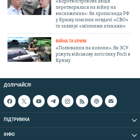
«Короткострокова акція
перетворилася на війну на
виснаження»: Як пропаганда РФ
у Криму пояснює невдачі «СВО»
та залякує «мінними атаками»
ВІЙНА ТА КРИМ
«Полювання на колони». Як ЗСУ
ріжуть військову логістику Росії в
Криму
ДОЛУЧАЙСЯ!
ПІДТРИМКА
ІНФО