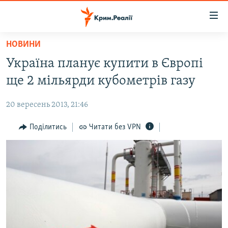
Доступність
посилання
Перейти
НОВИНИ
до
НОВИНИ
Україна планує купити в Європі
основного
ВОДА.КРИМ
матеріалу
ще 2 мільярди кубометрів газу
ВІДЕО ТА ФОТО
Перейти
до
20 вересень 2013, 21:46
ПОЛІТИКА
основної
БЛОГИ
Поділитись
Читати без VPN
навігації
Перейти
ПОГЛЯД
до
ІНТЕРВ'Ю
пошуку
ВСЕ ЗА ДЕНЬ
СПЕЦПРОЕКТИ
ЯК ОБІЙТИ БЛОКУВАННЯ
ДЕПОРТАЦІЯ