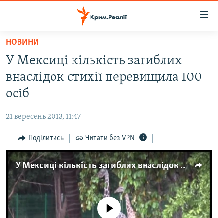
Доступність
посилання
Перейти
НОВИНИ
до
НОВИНИ
У Мексиці кількість загиблих
основного
ВОДА.КРИМ
матеріалу
внаслідок стихії перевищила 100
ВІДЕО ТА ФОТО
Перейти
осіб
до
ПОЛІТИКА
основної
21 вересень 2013, 11:47
БЛОГИ
навігації
Перейти
Поділитись
Читати без VPN
ПОГЛЯД
до
ІНТЕРВ'Ю
пошуку
У Мексиці кількість загиблих внаслідок стихії перевищила 100 осіб
ВСЕ ЗА ДЕНЬ
СПЕЦПРОЕКТИ
No media source currently available
ЯК ОБІЙТИ БЛОКУВАННЯ
ДЕПОРТАЦІЯ