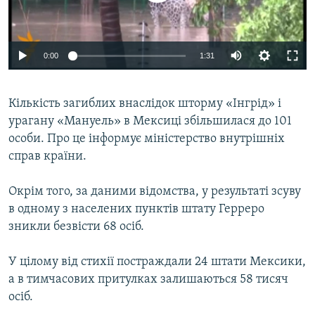
ВІДЕОУРОКИ «ELIFBE»
Русский
СВІДЧЕННЯ ОКУПАЦІЇ
Qırımtatar
0:00
1:31
УКРАЇНСЬКА ПРОБЛЕМА КРИМУ
ДОЛУЧАЙСЯ!
ІНФОГРАФІКА
Кількість загиблих внаслідок шторму «Інгрід» і
урагану «Мануель» в Мексиці збільшилася до 101
особи. Про це інформує міністерство внутрішніх
Усі сайти RFE/RL
справ країни.
Окрім того, за даними відомства, у результаті зсуву
в одному з населених пунктів штату Герреро
зникли безвісти 68 осіб.
У цілому від стихії постраждали 24 штати Мексики,
а в тимчасових притулках залишаються 58 тисяч
осіб.