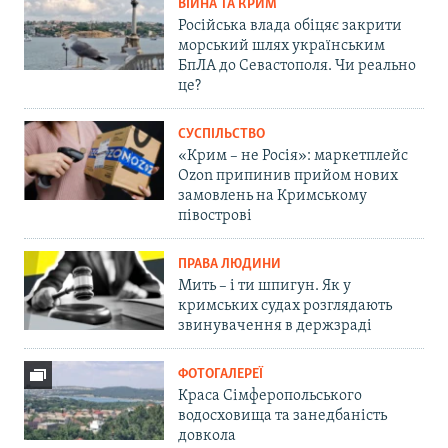
ВІЙНА ТА КРИМ
Російська влада обіцяє закрити
морський шлях українським
БпЛА до Севастополя. Чи реально
це?
СУСПІЛЬСТВО
«Крим – не Росія»: маркетплейс
Ozon припинив прийом нових
замовлень на Кримському
півострові
ПРАВА ЛЮДИНИ
Мить – і ти шпигун. Як у
кримських судах розглядають
звинувачення в держзраді
ФОТОГАЛЕРЕЇ
Краса Сімферопольського
водосховища та занедбаність
довкола