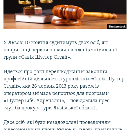
ВІДЕОУРОКИ «ELIFBE»
Русский
СВІДЧЕННЯ ОКУПАЦІЇ
Qırımtatar
УКРАЇНСЬКА ПРОБЛЕМА КРИМУ
ДОЛУЧАЙСЯ!
ІНФОГРАФІКА
У Львові 10 жовтня судитимуть двох осіб, які
наприкінці червня напали на членів знімальної
групи «Савік Шустер Студії».
Усі сайти RFE/RL
Йдеться про факт перешкоджання законній
професійній діяльності журналістки «Савік Шустер
Студії», яка 26 червня 2013 року разом із
оператором знімала репортаж для програми
«Шустер Life. Адреналін», – повідомила прес-
служба прокуратури Львівської області,
Двоє осіб, які були незадоволені проведенням
відеозйомки на площі Ринок у Львові, намагались