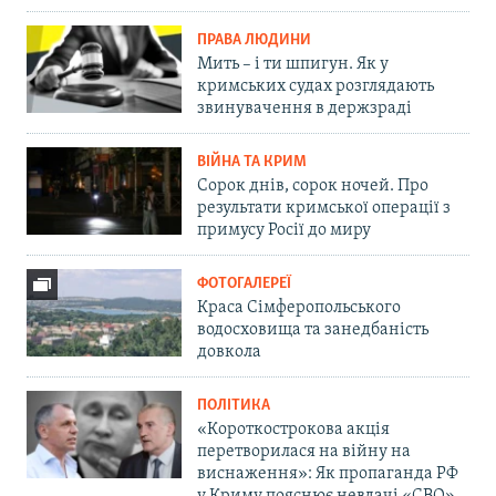
ПРАВА ЛЮДИНИ
Мить – і ти шпигун. Як у
кримських судах розглядають
звинувачення в держзраді
ВІЙНА ТА КРИМ
Сорок днів, сорок ночей. Про
результати кримської операції з
примусу Росії до миру
ФОТОГАЛЕРЕЇ
Краса Сімферопольського
водосховища та занедбаність
довкола
ПОЛІТИКА
«Короткострокова акція
перетворилася на війну на
виснаження»: Як пропаганда РФ