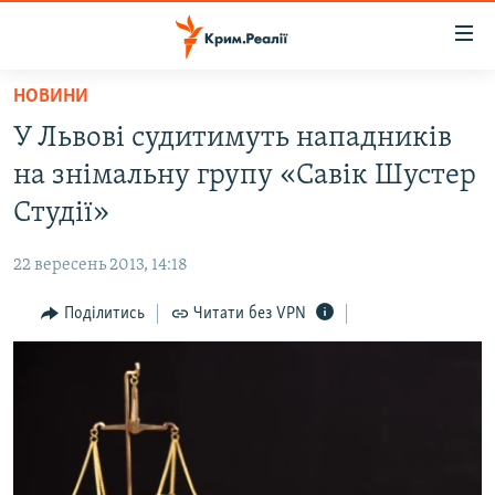
Доступність
посилання
Перейти
НОВИНИ
до
НОВИНИ
У Львові судитимуть нападників
основного
ВОДА.КРИМ
матеріалу
на знімальну групу «Савік Шустер
ВІДЕО ТА ФОТО
Перейти
Студії»
до
ПОЛІТИКА
основної
22 вересень 2013, 14:18
БЛОГИ
навігації
Перейти
Поділитись
Читати без VPN
ПОГЛЯД
до
ІНТЕРВ'Ю
пошуку
ВСЕ ЗА ДЕНЬ
СПЕЦПРОЕКТИ
ЯК ОБІЙТИ БЛОКУВАННЯ
ДЕПОРТАЦІЯ