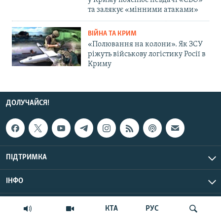
у Криму пояснює невдачі «СВО»
та залякує «мінними атаками»
ВІЙНА ТА КРИМ
«Полювання на колони». Як ЗСУ
ріжуть військову логістику Росії в
Криму
ДОЛУЧАЙСЯ!
ПІДТРИМКА
ІНФО
© Крим.Реалії, 2026 | Усі права застережено.
КТА
РУС