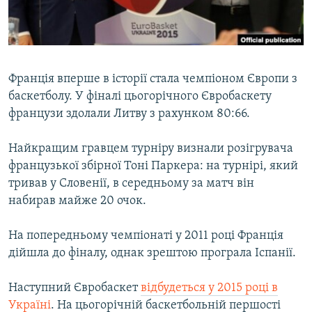
ВІДЕОУРОКИ «ELIFBE»
Русский
СВІДЧЕННЯ ОКУПАЦІЇ
Qırımtatar
УКРАЇНСЬКА ПРОБЛЕМА КРИМУ
Франція вперше в історії стала чемпіоном Європи з
ДОЛУЧАЙСЯ!
ІНФОГРАФІКА
баскетболу. У фіналі цьогорічного Євробаскету
французи здолали Литву з рахунком 80:66.
Найкращим гравцем турніру визнали розігрувача
Усі сайти RFE/RL
французької збірної Тоні Паркера: на турнірі, який
тривав у Словенії, в середньому за матч він
набирав майже 20 очок.
На попередньому чемпіонаті у 2011 році Франція
дійшла до фіналу, однак зрештою програла Іспанії.
Наступний Євробаскет
відбудеться у 2015 році в
Україні
. На цьогорічній баскетбольній першості