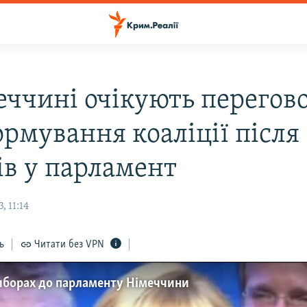
еччині очікують перегов
ормування коаліції після
ів у парламент
, 11:14
ь
Читати без VPN
иборах до парламенту Німеччини