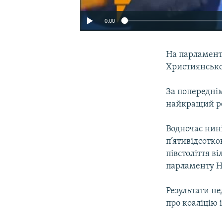
0:00
На парламент
Християнсько
За попереднім
найкращий рез
Водночас нин
п’ятивідсотко
півстоліття в
парламенту 
Результати не
про коаліцію 