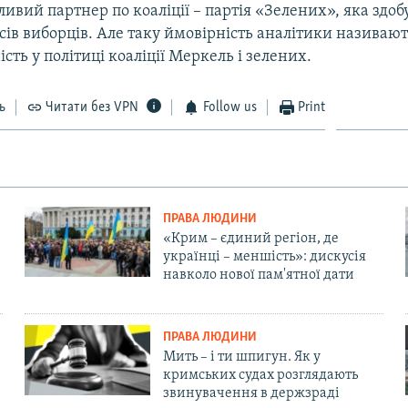
вий партнер по коаліції – партія «Зелених», яка здоб
осів виборців. Але таку ймовірність аналітики назива
ість у політиці коаліції Меркель і зелених.
ь
Читати без VPN
Follow us
Print
ПРАВА ЛЮДИНИ
«Крим – єдиний регіон, де
українці – меншість»: дискусія
навколо нової пам'ятної дати
ПРАВА ЛЮДИНИ
Мить – і ти шпигун. Як у
кримських судах розглядають
звинувачення в держзраді