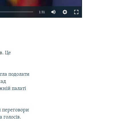
1:31
EMBED
SHARE
в. Це
гла подолати
над
ижній палаті
и переговори
 голосів.