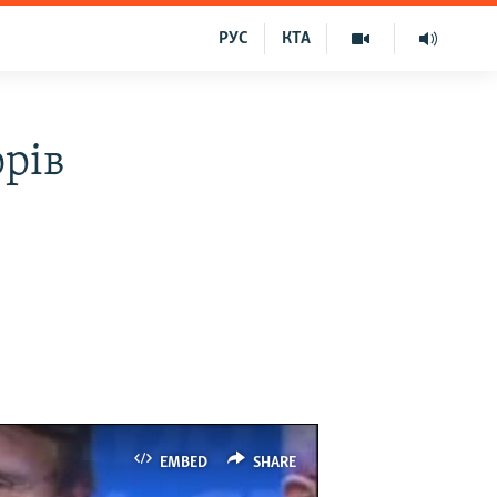
РУС
КТА
орів
EMBED
SHARE