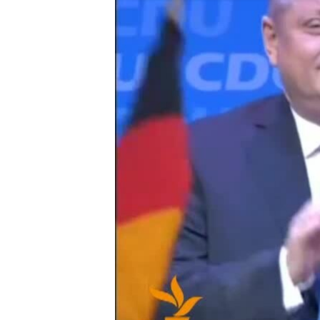
ВІДЕОУРОКИ «ELIFBE»
СВІДЧЕННЯ ОКУПАЦІЇ
УКРАЇНСЬКА ПРОБЛЕМА КРИМУ
ІНФОГРАФІКА