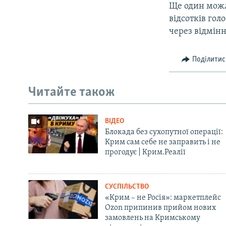
Ще один можли
відсотків гол
через відмінн
Поділитис
Читайте також
ВІДЕО
Блокада без сухопутної операції:
Крим сам себе не заправить і не
прогодує | Крим.Реалії
СУСПІЛЬСТВО
«Крим – не Росія»: маркетплейс
Ozon припинив прийом нових
замовлень на Кримському