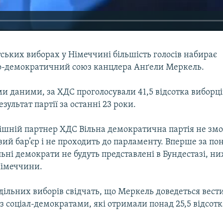
ських виборах у Німеччині більшість голосів набирає
-демократичний союз канцлера Анґели Меркель.
и даними, за ХДС проголосували 41,5 відсотка виборці
ультат партії за останні 23 роки.
ішній партнер ХДС Вільна демократична партія не змо
вий бар’єр і не проходить до парламенту. Вперше за по
ільні демократи не будуть представлені в Бундестазі, н
Німеччини.
дільних виборів свідчать, що Меркель доведеться вест
із соціал-демократами, які отримали понад 25,5 відсотка