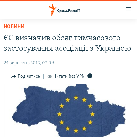
Доступність
посилання
Перейти
НОВИНИ
до
НОВИНИ
ЄС визначив обсяг тимчасового
основного
ВОДА.КРИМ
матеріалу
застосування асоціації з Україною
ВІДЕО ТА ФОТО
Перейти
до
24 вересень 2013, 07:09
ПОЛІТИКА
основної
БЛОГИ
Поділитись
Читати без VPN
навігації
Перейти
ПОГЛЯД
до
ІНТЕРВ'Ю
пошуку
ВСЕ ЗА ДЕНЬ
СПЕЦПРОЕКТИ
ЯК ОБІЙТИ БЛОКУВАННЯ
ДЕПОРТАЦІЯ