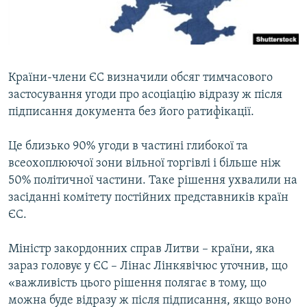
ВІДЕОУРОКИ «ELIFBE»
Русский
СВІДЧЕННЯ ОКУПАЦІЇ
Qırımtatar
УКРАЇНСЬКА ПРОБЛЕМА КРИМУ
Країни-члени ЄС визначили обсяг тимчасового
ДОЛУЧАЙСЯ!
ІНФОГРАФІКА
застосування угоди про асоціацію відразу ж після
підписання документа без його ратифікації.
Це близько 90% угоди в частині глибокої та
Усі сайти RFE/RL
всеохоплюючої зони вільної торгівлі і більше ніж
50% політичної частини. Таке рішення ухвалили на
засіданні комітету постійних представників країн
ЄС.
Міністр закордонних справ Литви – країни, яка
зараз головує у ЄС – Лінас Лінкявічюс уточнив, що
«важливість цього рішення полягає в тому, що
можна буде відразу ж після підписання, якщо воно