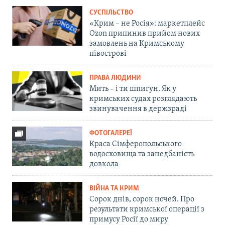
СУСПІЛЬСТВО
«Крим – не Росія»: маркетплейс
Ozon припинив прийом нових
замовлень на Кримському
півострові
ПРАВА ЛЮДИНИ
Мить – і ти шпигун. Як у
кримських судах розглядають
звинувачення в держзраді
ФОТОГАЛЕРЕЇ
Краса Сімферопольського
водосховища та занедбаність
довкола
ВІЙНА ТА КРИМ
Сорок днів, сорок ночей. Про
результати кримської операції з
примусу Росії до миру