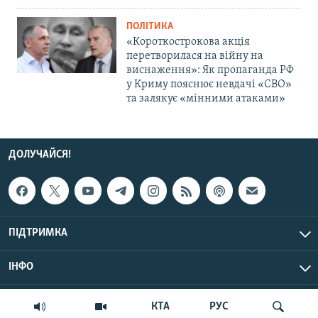
ПОЛІТИКА
«Короткострокова акція
перетворилася на війну на
виснаження»: Як пропаганда РФ
у Криму пояснює невдачі «СВО»
та залякує «мінними атаками»
ДОЛУЧАЙСЯ!
ПІДТРИМКА
ІНФО
© Крим.Реалії, 2026 | Усі права застережено.
КТА
РУС