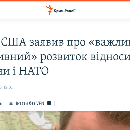
 США заявив про «важли
ивний» розвиток віднос
ни і НАТО
, 12:31
ь
Читати без VPN