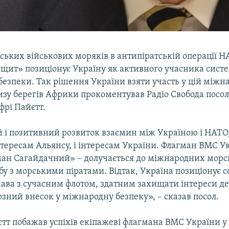
ських військових моряків в антипіратській операції 
щит» позиціонує Україну як активного учасника сист
безпеки. Так рішення України взяти участь у цій міжн
лизу берегів Африки прокоментував Радіо Свобода посо
фрі Пайєтт.
 і позитивний розвиток взаємин між Україною і НАТО
інтересам Альянсу, і інтересам України. Флагман ВМС У
ман Сагайдачний» – долучається до міжнародних морсь
бу з морськими піратами. Відтак, Україна позиціонує с
ава з сучасним флотом, здатним захищати інтереси де
зний внесок у міжнародну безпеку», – сказав посол.
тт побажав успіхів екіпажеві флагмана ВМС України у 