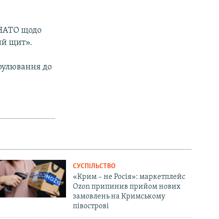
 НАТО щодо
ий щит».
рулювання до
СУСПІЛЬСТВО
«Крим – не Росія»: маркетплейс
Ozon припинив прийом нових
замовлень на Кримському
півострові