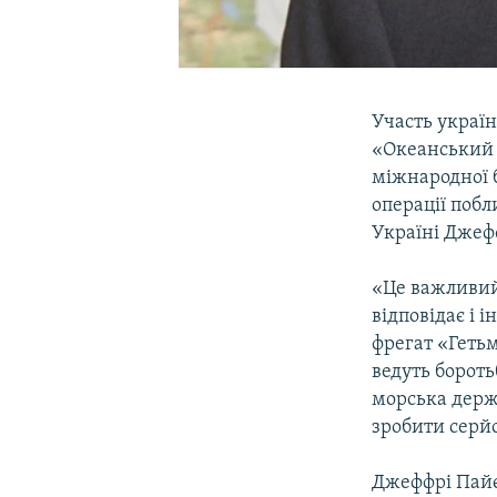
Участь україн
«Океанський 
міжнародної 
операції поб
Україні Джеф
«Це важливий
відповідає і 
фрегат «Геть
ведуть бороть
морська держ
зробити серйо
Джеффрі Пайє