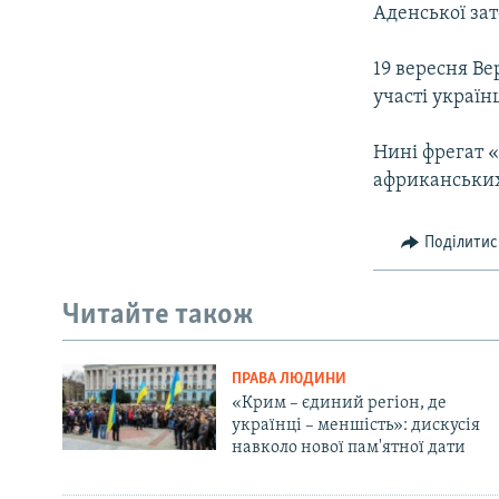
Аденської зат
19 вересня В
участі україн
Нині фрегат 
африканських
Поділитис
Читайте також
ПРАВА ЛЮДИНИ
«Крим – єдиний регіон, де
українці – меншість»: дискусія
навколо нової пам'ятної дати