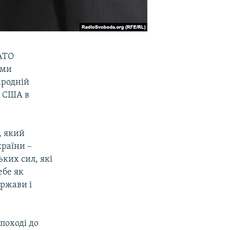
НАТО
еми
ародній
л США в
, який
країни –
ких сил, які
ебе як
ржави і
поході до