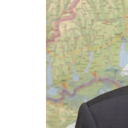
ВІДЕОУРОКИ «ELIFBE»
СВІДЧЕННЯ ОКУПАЦІЇ
УКРАЇНСЬКА ПРОБЛЕМА КРИМУ
ІНФОГРАФІКА