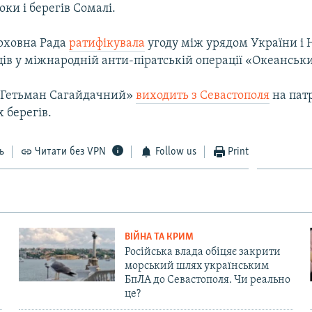
оки і берегів Сомалі.
ерховна Рада
ратифікувала
угоду між урядом України і
ців у міжнародній анти-піратській операції «Океанськ
«Гетьман Сагайдачний»
виходить з Севастополя
на пат
 берегів.
ь
Читати без VPN
Follow us
Print
ВІЙНА ТА КРИМ
Російська влада обіцяє закрити
морський шлях українським
БпЛА до Севастополя. Чи реально
це?