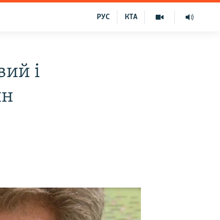
РУС
КТА
вий і
ин