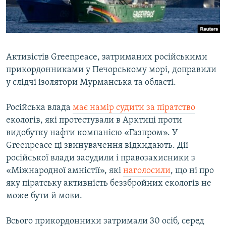
ВІДЕОУРОКИ «ELIFBE»
Русский
СВІДЧЕННЯ ОКУПАЦІЇ
Qırımtatar
УКРАЇНСЬКА ПРОБЛЕМА КРИМУ
Активістів Greenpeace, затриманих російськими
ДОЛУЧАЙСЯ!
ІНФОГРАФІКА
прикордонниками у Печорському морі, доправили
у слідчі ізолятори Мурманська та області.
Російська влада
має намір судити за піратство
Усі сайти RFE/RL
екологів, які протестували в Арктиці проти
видобутку нафти компанією «Газпром». У
Greenpeace ці звинувачення відкидають. Дії
російської влади засудили і правозахисники з
«Міжнародної амністії», які
наголосили
, що ні про
яку піратську активність беззбройних екологів не
може бути й мови.
Всього прикордонники затримали 30 осіб, серед