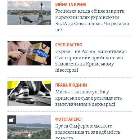
ВІЙНА ТА КРИМ
Російська влада обіцяє закрити
морський шлях українським
БпЛА до Севастополя. Чи реально
це?
СУСПІЛЬСТВО
«Крим – не Росія»: маркетплейс
Ozon припинив прийом нових
замовлень на Кримському
півострові
ПРАВА ЛЮДИНИ
Мить – і ти шпигун. Як у
кримських судах розглядають
звинувачення в держзраді
ФОТОГАЛЕРЕЇ
Краса Сімферопольського
водосховища та занедбаність
довкола