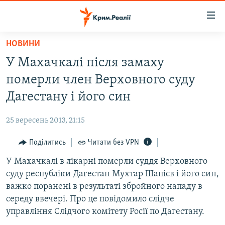
Доступність
посилання
Перейти
НОВИНИ
до
НОВИНИ
У Махачкалі після замаху
основного
ВОДА.КРИМ
матеріалу
померли член Верховного суду
ВІДЕО ТА ФОТО
Перейти
Дагестану і його син
до
ПОЛІТИКА
основної
25 вересень 2013, 21:15
БЛОГИ
навігації
Перейти
Поділитись
Читати без VPN
ПОГЛЯД
до
У Махачкалі в лікарні померли суддя Верховного
ІНТЕРВ'Ю
пошуку
суду республіки Дагестан Мухтар Шапієв і його син,
ВСЕ ЗА ДЕНЬ
важко поранені в результаті збройного нападу в
СПЕЦПРОЕКТИ
середу ввечері. Про це повідомило слідче
управління Слідчого комітету Росії по Дагестану.
ЯК ОБІЙТИ БЛОКУВАННЯ
ДЕПОРТАЦІЯ