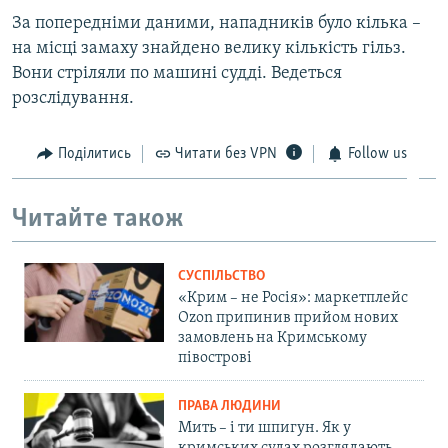
ВІДЕОУРОКИ «ELIFBE»
За попередніми даними, нападників було кілька –
Русский
на місці замаху знайдено велику кількість гільз.
СВІДЧЕННЯ ОКУПАЦІЇ
Qırımtatar
Вони стріляли по машині судді. Ведеться
УКРАЇНСЬКА ПРОБЛЕМА КРИМУ
розслідування.
ДОЛУЧАЙСЯ!
ІНФОГРАФІКА
Поділитись
Читати без VPN
Follow us
Читайте також
Усі сайти RFE/RL
СУСПІЛЬСТВО
«Крим – не Росія»: маркетплейс
Ozon припинив прийом нових
замовлень на Кримському
півострові
ПРАВА ЛЮДИНИ
Мить – і ти шпигун. Як у
кримських судах розглядають