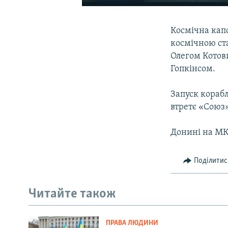
Космічна кап
космічною ст
Олегом Котов
Гопкінсом.
Запуск корабл
втретє «Союз
Донині на МКС
Поділитис
Читайте також
ПРАВА ЛЮДИНИ