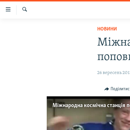
Доступність
посилання
Шукати
Перейти
НОВИНИ
НОВИНИ
до
ВОДА.КРИМ
основного
Міжна
матеріалу
ВІДЕО ТА ФОТО
Перейти
попов
ПОЛІТИКА
до
основної
БЛОГИ
26 вересень 201
навігації
ПОГЛЯД
Перейти
до
ІНТЕРВ'Ю
Поділитис
пошуку
ВСЕ ЗА ДЕНЬ
Міжнародна космічна станція 
СПЕЦПРОЕКТИ
ЯК ОБІЙТИ БЛОКУВАННЯ
ДЕПОРТАЦІЯ