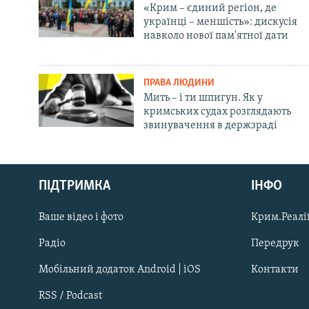
«Крим – єдиний регіон, де
українці – меншість»: дискусія
навколо нової пам'ятної дати
ПРАВА ЛЮДИНИ
Мить – і ти шпигун. Як у
кримських судах розглядають
звинувачення в держзраді
Русский
ПІДТРИМКА
ІНФО
Qırımtatar
Ваше відео і фото
Крим.Реалії
ДОЛУЧАЙСЯ!
Радіо
Передрук
Мобільний додаток Android | iOS
Контакти
RSS / Podcast