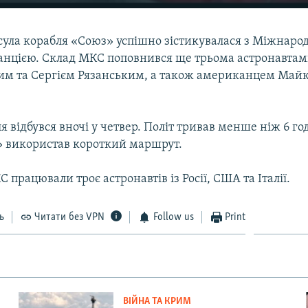
сула корабля «Союз» успішно зістикувалася з Міжнаро
анцією. Склад МКС поповнився ще трьома астронавтам
им та Сергієм Рязанським, а також американцем Май
я відбувся вночі у четвер. Політ тривав менше ніж 6 го
» використав короткий маршрут.
 працювали троє астронавтів із Росії, США та Італії.
ь
Читати без VPN
Follow us
Print
ВІЙНА ТА КРИМ