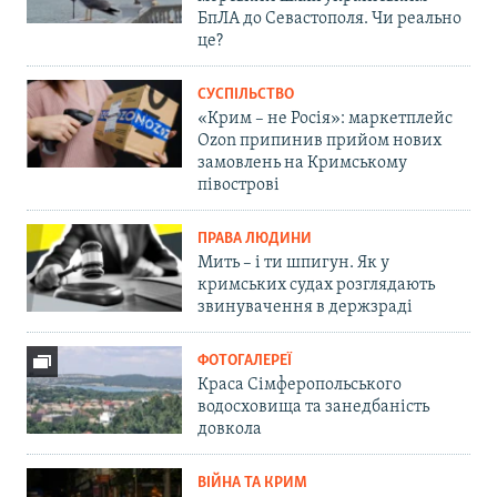
БпЛА до Севастополя. Чи реально
це?
СУСПІЛЬСТВО
«Крим – не Росія»: маркетплейс
Ozon припинив прийом нових
замовлень на Кримському
півострові
ПРАВА ЛЮДИНИ
Мить – і ти шпигун. Як у
кримських судах розглядають
звинувачення в держзраді
ФОТОГАЛЕРЕЇ
Краса Сімферопольського
водосховища та занедбаність
довкола
ВІЙНА ТА КРИМ