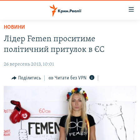
Доступність
посилання
Перейти
НОВИНИ
до
НОВИНИ
Лідер Femen проситиме
основного
ВОДА.КРИМ
матеріалу
політичний притулок в ЄС
ВІДЕО ТА ФОТО
Перейти
до
26 вересень 2013, 10:01
ПОЛІТИКА
основної
БЛОГИ
Поділитись
Читати без VPN
навігації
Перейти
ПОГЛЯД
до
ІНТЕРВ'Ю
пошуку
ВСЕ ЗА ДЕНЬ
СПЕЦПРОЕКТИ
ЯК ОБІЙТИ БЛОКУВАННЯ
ДЕПОРТАЦІЯ