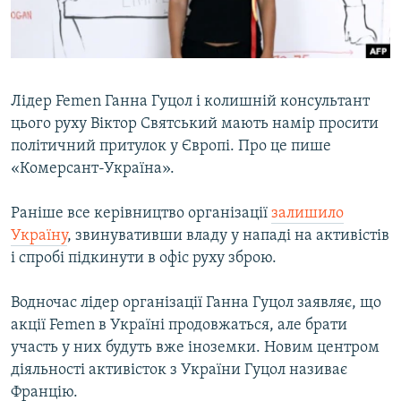
ВІДЕОУРОКИ «ELIFBE»
Русский
СВІДЧЕННЯ ОКУПАЦІЇ
Qırımtatar
УКРАЇНСЬКА ПРОБЛЕМА КРИМУ
Лідер Femen Ганна Гуцол і колишній консультант
ДОЛУЧАЙСЯ!
ІНФОГРАФІКА
цього руху Віктор Святський мають намір просити
політичний притулок у Європі. Про це пише
«Комерсант-Україна».
Усі сайти RFE/RL
Раніше все керівництво організації
залишило
Україну
, звинувативши владу у нападі на активістів
і спробі підкинути в офіс руху зброю.
Водночас лідер організації Ганна Гуцол заявляє, що
акції Femen в Україні продовжаться, але брати
участь у них будуть вже іноземки. Новим центром
діяльності активісток з України Гуцол називає
Францію.