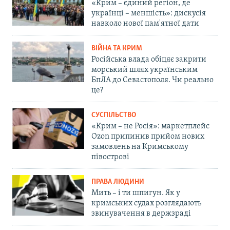
«Крим – єдиний регіон, де
українці – меншість»: дискусія
навколо нової пам'ятної дати
ВІЙНА ТА КРИМ
Російська влада обіцяє закрити
морський шлях українським
БпЛА до Севастополя. Чи реально
це?
СУСПІЛЬСТВО
«Крим – не Росія»: маркетплейс
Ozon припинив прийом нових
замовлень на Кримському
півострові
ПРАВА ЛЮДИНИ
Мить – і ти шпигун. Як у
кримських судах розглядають
звинувачення в держзраді