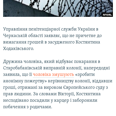
ВІДЕОУРОКИ «ELIFBE»
Русский
СВІДЧЕННЯ ОКУПАЦІЇ
Qırımtatar
УКРАЇНСЬКА ПРОБЛЕМА КРИМУ
Управління пенітенціарної служби України в
ДОЛУЧАЙСЯ!
ІНФОГРАФІКА
Черкаській області заявляє, що не причетне до
вимагання грошей в засудженого Костянтина
Ходаківського.
Усі сайти RFE/RL
Дружина чоловіка, який відбуває покарання в
Старобабанівській виправній колонії, напередодні
заявила, що її
чоловіка змушують
«зробити
анонімну пожертву» керівництву колонії, віддавши
гроші, отримані за вироком Європейського суду з
прав людини. За словами Вікторії, Костянтина
несподівано посадили у карцер і заборонили
побачення з родичами.