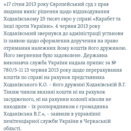
«17 січня 2013 року Європейський суд з прав
людини виніс рішення щодо відшкодування
Ходаківському 25 тисяч євро у справі «Карабет та
інші проти України». 4 червня 2013 року
Ходаківський звернувся до адміністрації установи
із заявою щодо оформлення доручення на право
отримання належних йому коштів його дружиною.
Його звернення було задоволене. Державна
виконавча служба України надала припис за №
780/5-11 13 червня 2013 року щодо перерахування
коштів по справі на рахунок представника
Ходаківського К.О. – його дружині Ходаківській В.Г.
Таким чином вказані кошти ні на рахунок
засудженого, ні на рахунки колонії ніколи не
находили – їх розпорядником є громадянка
Ходаківська В.Г.», – заявили в управлінні
пенітенціарної служби України в Черкаській
області.