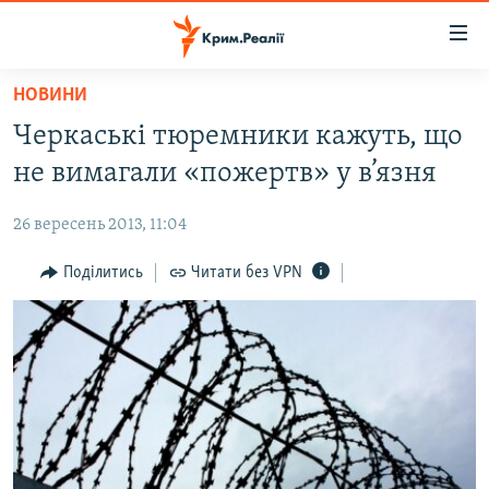
Доступність
посилання
Перейти
НОВИНИ
до
НОВИНИ
Черкаські тюремники кажуть, що
основного
ВОДА.КРИМ
матеріалу
не вимагали «пожертв» у в’язня
ВІДЕО ТА ФОТО
Перейти
до
26 вересень 2013, 11:04
ПОЛІТИКА
основної
БЛОГИ
Поділитись
Читати без VPN
навігації
Перейти
ПОГЛЯД
до
ІНТЕРВ'Ю
пошуку
ВСЕ ЗА ДЕНЬ
СПЕЦПРОЕКТИ
ЯК ОБІЙТИ БЛОКУВАННЯ
ДЕПОРТАЦІЯ