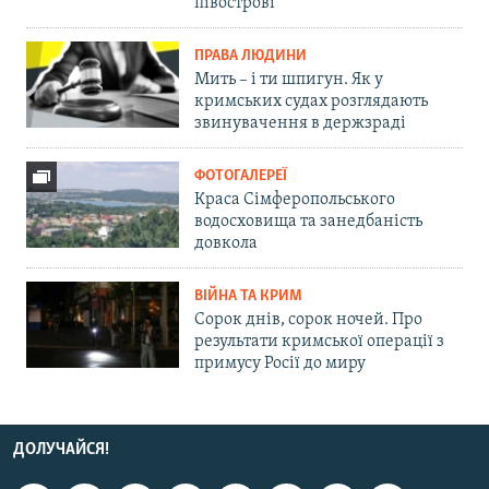
півострові
ПРАВА ЛЮДИНИ
Мить – і ти шпигун. Як у
кримських судах розглядають
звинувачення в держзраді
ФОТОГАЛЕРЕЇ
Краса Сімферопольського
водосховища та занедбаність
довкола
ВІЙНА ТА КРИМ
Сорок днів, сорок ночей. Про
результати кримської операції з
примусу Росії до миру
ДОЛУЧАЙСЯ!