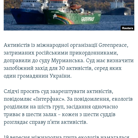
ВІДЕОУРОКИ «ELIFBE»
Русский
СВІДЧЕННЯ ОКУПАЦІЇ
Qırımtatar
УКРАЇНСЬКА ПРОБЛЕМА КРИМУ
ДОЛУЧАЙСЯ!
ІНФОГРАФІКА
Активістів із міжнародної організації Greenpeace,
затриманих російськими прикордонниками,
доправили до суду Мурманська. Суд має визначити
Усі сайти RFE/RL
запобіжний захід для 30 активістів, серед яких
один громадянин України.
Слідчі просять суд заарештувати активістів,
повідомляє «Інтерфакс». За повідомлення, екологів
розділили на шість груп, засідання одночасно
триває в шести залах – кожен з шести суддів
розглядає справу п’яти активістів.
19 вересня міжнародна група екологів намагалася