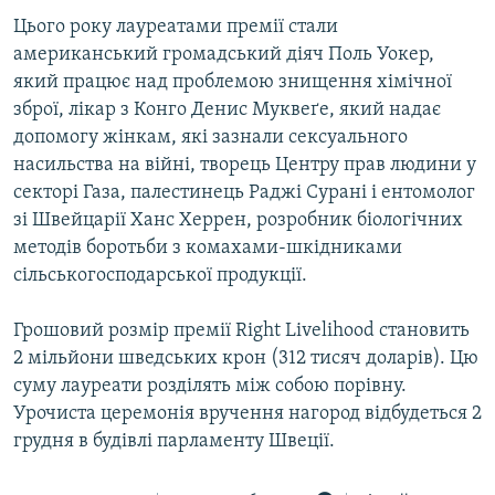
Цього року лауреатами премії стали
американський громадський діяч Поль Уокер,
який працює над проблемою знищення хімічної
зброї, лікар з Конго Денис Муквеґе, який надає
допомогу жінкам, які зазнали сексуального
насильства на війні, творець Центру прав людини у
секторі Газа, палестинець Раджі Сурані і ентомолог
зі Швейцарії Ханс Херрен, розробник біологічних
методів боротьби з комахами-шкідниками
сільськогосподарської продукції.
Грошовий розмір премії Right Livelihood становить
2 мільйони шведських крон (312 тисяч доларів). Цю
суму лауреати розділять між собою порівну.
Урочиста церемонія вручення нагород відбудеться 2
грудня в будівлі парламенту Швеції.