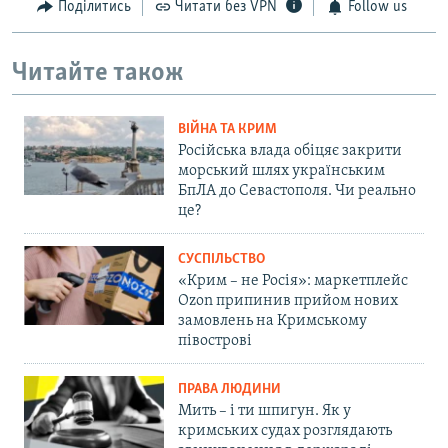
Поділитись
Читати без VPN
Follow us
Читайте також
ВІЙНА ТА КРИМ
Російська влада обіцяє закрити
морський шлях українським
БпЛА до Севастополя. Чи реально
це?
СУСПІЛЬСТВО
«Крим – не Росія»: маркетплейс
Ozon припинив прийом нових
замовлень на Кримському
півострові
ПРАВА ЛЮДИНИ
Мить – і ти шпигун. Як у
кримських судах розглядають