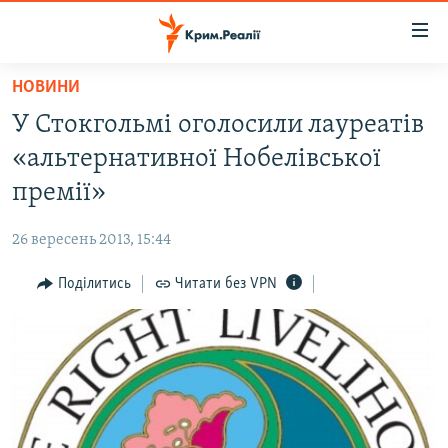
Доступність
посилання
Перейти
НОВИНИ
до
НОВИНИ
У Стокгольмі оголосили лауреатів
основного
ВОДА.КРИМ
матеріалу
«альтернативної Нобелівської
ВІДЕО ТА ФОТО
Перейти
премії»
до
ПОЛІТИКА
основної
26 вересень 2013, 15:44
БЛОГИ
навігації
Перейти
Поділитись
Читати без VPN
ПОГЛЯД
до
ІНТЕРВ'Ю
пошуку
ВСЕ ЗА ДЕНЬ
СПЕЦПРОЕКТИ
ЯК ОБІЙТИ БЛОКУВАННЯ
ДЕПОРТАЦІЯ