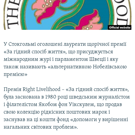
ВІДЕОУРОКИ «ELIFBE»
Русский
СВІДЧЕННЯ ОКУПАЦІЇ
Qırımtatar
УКРАЇНСЬКА ПРОБЛЕМА КРИМУ
ДОЛУЧАЙСЯ!
ІНФОГРАФІКА
У Стокгольмі оголошені лауреати щорічної премії
«За гідний спосіб життя», що присуджується
міжнародним журі і парламентом Швеції і яку
Усі сайти RFE/RL
також називають «альтернативною Нобелівською
премією»
Премія Right Livelihood – «За гідний спосіб життя»,
була заснована в 1980 році шведським журналістом
і філателістом Якобом фон Уікскулем, що продав
свою колекцію рідкісних поштових марок і
заснував на ці кошти фонд «допомоги у вирішенні
нагальних світових проблем».