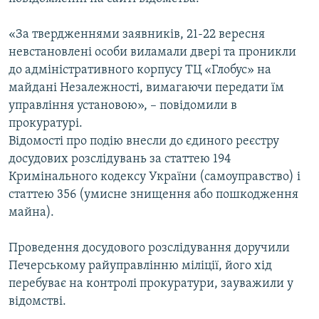
ВІДЕОУРОКИ «ELIFBE»
Русский
«За твердженнями заявників, 21-22 вересня
СВІДЧЕННЯ ОКУПАЦІЇ
Qırımtatar
невстановлені особи виламали двері та проникли
УКРАЇНСЬКА ПРОБЛЕМА КРИМУ
до адміністративного корпусу ТЦ «Глобус» на
майдані Незалежності, вимагаючи передати їм
ДОЛУЧАЙСЯ!
ІНФОГРАФІКА
управління установою», – повідомили в
прокуратурі.
Відомості про подію внесли до єдиного реєстру
Усі сайти RFE/RL
досудових розслідувань за статтею 194
Кримінального кодексу України (самоуправство) і
статтею 356 (умисне знищення або пошкодження
майна).
Проведення досудового розслідування доручили
Печерському райуправлінню міліції, його хід
перебуває на контролі прокуратури, зауважили у
відомстві.