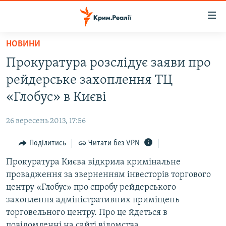
Доступність
посилання
Перейти
НОВИНИ
до
НОВИНИ
Прокуратура розслідує заяви про
основного
ВОДА.КРИМ
матеріалу
рейдерське захоплення ТЦ
ВІДЕО ТА ФОТО
Перейти
«Глобус» в Києві
до
ПОЛІТИКА
основної
26 вересень 2013, 17:56
БЛОГИ
навігації
Перейти
Поділитись
Читати без VPN
ПОГЛЯД
до
Прокуратура Києва відкрила кримінальне
ІНТЕРВ'Ю
пошуку
провадження за зверненням інвесторів торгового
ВСЕ ЗА ДЕНЬ
центру «Глобус» про спробу рейдерського
СПЕЦПРОЕКТИ
захоплення адміністративних приміщень
торговельного центру. Про це йдеться в
ЯК ОБІЙТИ БЛОКУВАННЯ
ДЕПОРТАЦІЯ
повідомленні на сайті відомства.