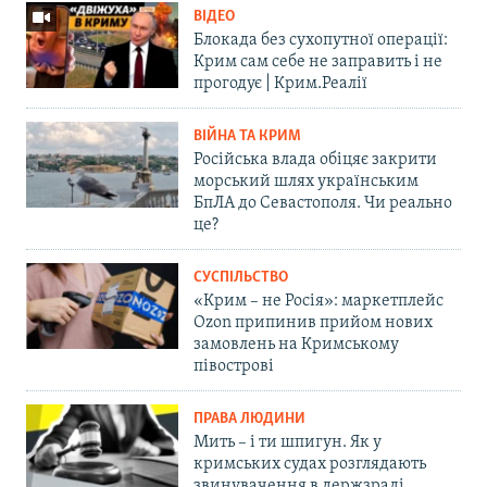
ВІДЕО
Блокада без сухопутної операції:
Крим сам себе не заправить і не
прогодує | Крим.Реалії
ВІЙНА ТА КРИМ
Російська влада обіцяє закрити
морський шлях українським
БпЛА до Севастополя. Чи реально
це?
СУСПІЛЬСТВО
«Крим – не Росія»: маркетплейс
Ozon припинив прийом нових
замовлень на Кримському
півострові
ПРАВА ЛЮДИНИ
Мить – і ти шпигун. Як у
кримських судах розглядають
звинувачення в держзраді