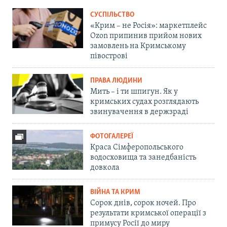
СУСПІЛЬСТВО
«Крим – не Росія»: маркетплейс
Ozon припинив прийом нових
замовлень на Кримському
півострові
ПРАВА ЛЮДИНИ
Мить – і ти шпигун. Як у
кримських судах розглядають
звинувачення в держзраді
ФОТОГАЛЕРЕЇ
Краса Сімферопольського
водосховища та занедбаність
довкола
ВІЙНА ТА КРИМ
Сорок днів, сорок ночей. Про
результати кримської операції з
примусу Росії до миру