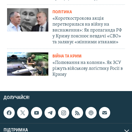
ПОЛІТИКА
«Короткострокова акція
перетворилася на війну на
виснаження»: Як пропаганда РФ
у Криму пояснює невдачі «СВО»
та залякує «мінними атаками»
ВІЙНА ТА КРИМ
«Полювання на колони». Як ЗСУ
ріжуть військову логістику Росії в
Криму
ДОЛУЧАЙСЯ!
ПІДТРИМКА