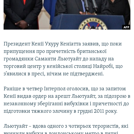
ВІДЕОУРОКИ «ELIFBE»
Русский
СВІДЧЕННЯ ОКУПАЦІЇ
Qırımtatar
УКРАЇНСЬКА ПРОБЛЕМА КРИМУ
ДОЛУЧАЙСЯ!
ІНФОГРАФІКА
Президент Кенії Ухуру Кеніатта заявив, що поки
припущення про причетність британської
громадянки Саманти Льютуайт до нападу на
Усі сайти RFE/RL
торговий центр у кенійської столиці Найробі, що
з’явилися в пресі, нічим не підтверджені.
Раніше в четвер Інтерпол оголосив, що за запитом
Кенії видав ордер на арешт Льютуайт, за підозрою в
незаконному зберіганні вибухівки і причетності до
підготовки тяжкого злочину в грудні 2011 року.
Льютуайт – вдова одного з чотирьох терористів, які
вчинили вибухи в лондонському метро в липні