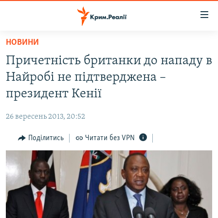
Доступність
посилання
Перейти
НОВИНИ
до
НОВИНИ
Причетність британки до нападу в
основного
ВОДА.КРИМ
матеріалу
Найробі не підтверджена –
ВІДЕО ТА ФОТО
Перейти
президент Кенії
до
ПОЛІТИКА
основної
26 вересень 2013, 20:52
БЛОГИ
навігації
Перейти
Поділитись
Читати без VPN
ПОГЛЯД
до
ІНТЕРВ'Ю
пошуку
ВСЕ ЗА ДЕНЬ
СПЕЦПРОЕКТИ
ЯК ОБІЙТИ БЛОКУВАННЯ
ДЕПОРТАЦІЯ