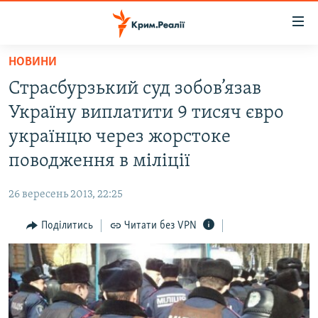
Доступність
посилання
Перейти
НОВИНИ
до
НОВИНИ
Страсбурзький суд зобов’язав
основного
ВОДА.КРИМ
матеріалу
Україну виплатити 9 тисяч євро
ВІДЕО ТА ФОТО
Перейти
українцю через жорстоке
до
ПОЛІТИКА
поводження в міліції
основної
БЛОГИ
навігації
26 вересень 2013, 22:25
Перейти
ПОГЛЯД
до
Поділитись
Читати без VPN
ІНТЕРВ'Ю
пошуку
ВСЕ ЗА ДЕНЬ
СПЕЦПРОЕКТИ
ЯК ОБІЙТИ БЛОКУВАННЯ
ДЕПОРТАЦІЯ