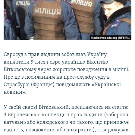
ВІДЕОУРОКИ «ELIFBE»
Русский
СВІДЧЕННЯ ОКУПАЦІЇ
Qırımtatar
УКРАЇНСЬКА ПРОБЛЕМА КРИМУ
ДОЛУЧАЙСЯ!
ІНФОГРАФІКА
Євросуд з прав людини зобов’язав Україну
виплатити 9 тисяч євро українцю Вікентію
Усі сайти RFE/RL
Вітковському через жорстоке поводження в міліції.
Про це з посиланням на прес-службу суду в
Страсбурзі (Франція) повідомляють «Українські
новини».
У своїй скарзі Вітковський, посилаючись на статтю
3 Європейської конвенції з прав людини (заборона
катувань або нелюдського чи такого, що принижує
гідність, поводження або покарання), стверджував,