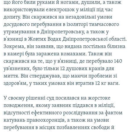
що його били руками й ногами, душили, а також
використовували електрошок у міліції під час
допиту. Він скаржився на незадовільні умови
досудового перебування в ізоляторі тимчасового
утримування в Дніпропетровську, а також у
в'язниці в Жовтих Водах Дніпропетровської області.
Зокрема, він заявляв, що видана постільна білизна
в камері була заражена комахами. Також він
скаржився на те, що у в’язниці, де перебувало 140
ув’язнених, було тільки 12 душових кранів для
миття. Він стверджував, що маючи проблеми зі
здоров’ям, у таких умовах він втратив 12 кг ваги.
У своєму рішенні суд посилався на жорстоке
поводження, якому заявник піддався в міліції,
відсутності ефективного розслідування за фактом
катувань правоохоронців, а також на умови
перебування в місцях позбавленнях свободи й