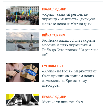
ПРАВА ЛЮДИНИ
«Крим – єдиний регіон, де
українці – меншість»: дискусія
навколо нової пам'ятної дати
ВІЙНА ТА КРИМ
Російська влада обіцяє закрити
морський шлях українським
БпЛА до Севастополя. Чи реально
це?
СУСПІЛЬСТВО
«Крим – не Росія»: маркетплейс
Ozon припинив прийом нових
замовлень на Кримському
півострові
ПРАВА ЛЮДИНИ
Мить – і ти шпигун. Як у