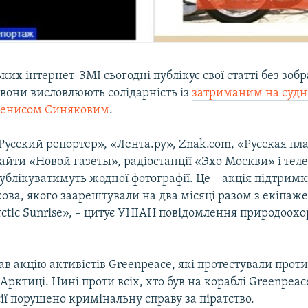
ких інтернет-ЗМІ сьогодні публікує свої статті без зоб
вони висловлюють солідарність із
затриманим на судн
Денисом Синяковим
.
Русский репортер», «Лента.ру», Znak.com, «Русская пл
сайти «Новой газеты», радіостанції «Эхо Москви» і тел
блікуватимуть жодної фотографії. Це – акція підтрим
ва, якого заарештували на два місяці разом з екіпаж
ctic Sunrise», – цитує УНІАН повідомлення природоох
в акцію активістів Greenpeace, які протестували проти
Арктиці. Нині проти всіх, хто був на кораблі Greenpea
ії порушено кримінальну справу за піратство.