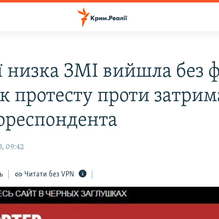
ії низка ЗМІ вийшла без 
ак протесту проти затри
ореспондента
, 09:42
ь
Читати без VPN