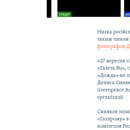
Низка російсь
таким чином 
фотографом 
«27 вересня «
«Газета.Ru», 
«Дождь» не пу
Дениса Синяко
Greenpeace Ar
організації.
Синяков зніма
«Газпрому» в 
комітетом Рос