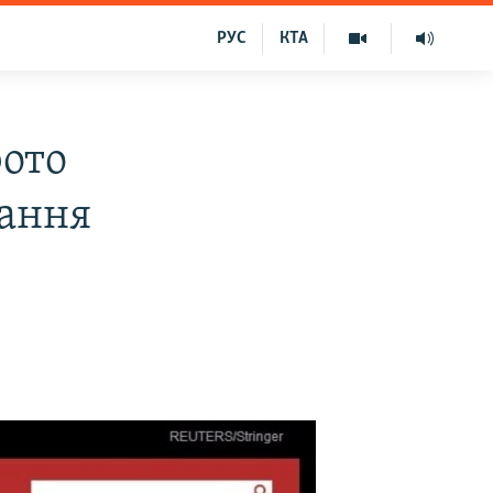
РУС
КТА
фото
мання