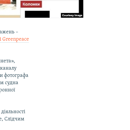
ражень –
і Greenpeace
анета»,
еканалу
ки фотографа
ем судна
оронної
 діяльності
ce, Слідчим