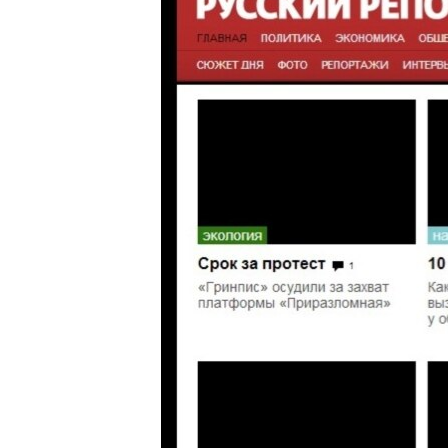
ВІДЕОУРОКИ «ELIFBE»
СВІДЧЕННЯ ОКУПАЦІЇ
УКРАЇНСЬКА ПРОБЛЕМА КРИМУ
ІНФОГРАФІКА