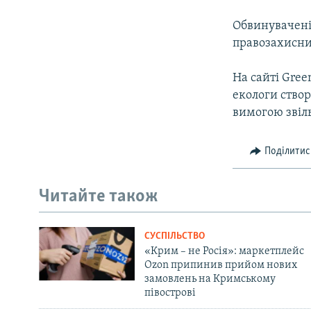
Обвинувачені
правозахисни
На сайті Gre
екологи ство
вимогою звіл
Поділитис
Читайте також
СУСПІЛЬСТВО
«Крим – не Росія»: маркетплейс
Ozon припинив прийом нових
замовлень на Кримському
півострові