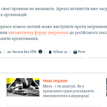
 своєї провини не визнають. Арешт активістів вже зас
х організацій.
enpeace кожен охочий може виступити проти затриманн
рили
автоматичну форму звернення
до російського посо
ьнити арештованих.
ь
Читати без VPN
Follow us
Print
ПРАВА ЛЮДИНИ
Мить – і ти шпигун. Як у
кримських судах розглядають
звинувачення в держзраді