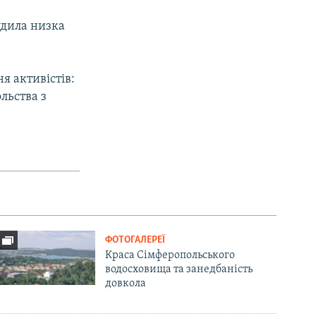
удила низка
я активістів:
льства з
ФОТОГАЛЕРЕЇ
Краса Сімферопольського
водосховища та занедбаність
довкола