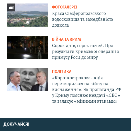
ФОТОГАЛЕРЕЇ
Краса Сімферопольського
водосховища та занедбаність
довкола
ВІЙНА ТА КРИМ
Сорок днів, сорок ночей. Про
результати кримської операції з
примусу Росії до миру
ПОЛІТИКА
«Короткострокова акція
перетворилася на війну на
виснаження»: Як пропаганда РФ
у Криму пояснює невдачі «СВО»
та залякує «мінними атаками»
ДОЛУЧАЙСЯ!