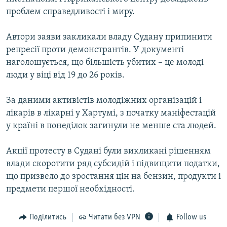
ВІДЕОУРОКИ «ELIFBE»
проблем справедливості і миру.
Русский
СВІДЧЕННЯ ОКУПАЦІЇ
Qırımtatar
Автори заяви закликали владу Судану припинити
УКРАЇНСЬКА ПРОБЛЕМА КРИМУ
репресії проти демонстрантів. У документі
наголошується, що більшість убитих – це молоді
ДОЛУЧАЙСЯ!
ІНФОГРАФІКА
люди у віці від 19 до 26 років.
За даними активістів молодіжних організацій і
Усі сайти RFE/RL
лікарів в лікарні у Хартумі, з початку маніфестацій
у країні в понеділок загинули не менше ста людей.
Акції протесту в Судані були викликані рішенням
влади скоротити ряд субсидій і підвищити податки,
що призвело до зростання цін на бензин, продукти і
предмети першої необхідності.
Поділитись
Читати без VPN
Follow us