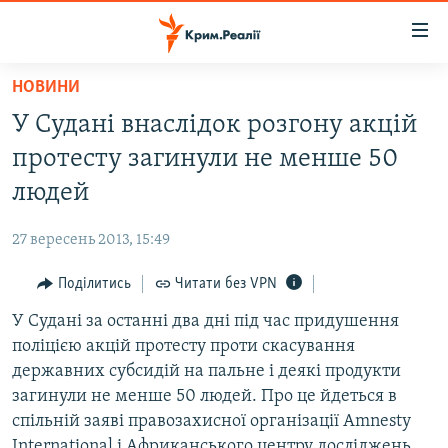
Доступність
посилання
Перейти
НОВИНИ
до
НОВИНИ
У Судані внаслідок розгону акцій
основного
ВОДА.КРИМ
матеріалу
протесту загинули не менше 50
ВІДЕО ТА ФОТО
Перейти
людей
до
ПОЛІТИКА
основної
27 вересень 2013, 15:49
БЛОГИ
навігації
Перейти
Поділитись
Читати без VPN
ПОГЛЯД
до
У Судані за останні два дні під час придушення
ІНТЕРВ'Ю
пошуку
поліцією акцій протесту проти скасування
ВСЕ ЗА ДЕНЬ
державних субсидій на пальне і деякі продукти
СПЕЦПРОЕКТИ
загинули не менше 50 людей. Про це йдеться в
спільній заяві правозахисної організації Amnesty
ЯК ОБІЙТИ БЛОКУВАННЯ
ДЕПОРТАЦІЯ
International і Африканського центру досліджень