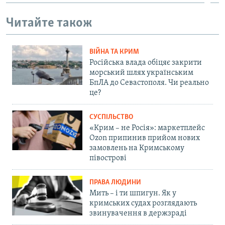
Читайте також
ВІЙНА ТА КРИМ
Російська влада обіцяє закрити
морський шлях українським
БпЛА до Севастополя. Чи реально
це?
СУСПІЛЬСТВО
«Крим – не Росія»: маркетплейс
Ozon припинив прийом нових
замовлень на Кримському
півострові
ПРАВА ЛЮДИНИ
Мить – і ти шпигун. Як у
кримських судах розглядають
звинувачення в держзраді