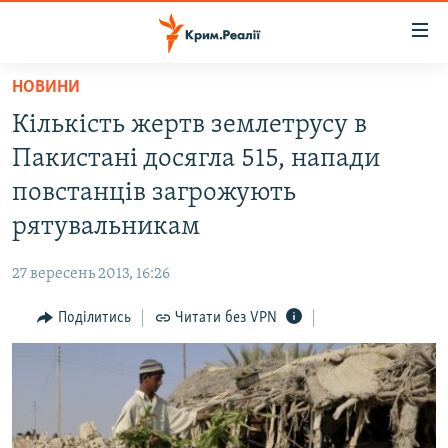
Доступність
посилання
Перейти
НОВИНИ
до
НОВИНИ
Кількість жертв землетрусу в
основного
ВОДА.КРИМ
матеріалу
Пакистані досягла 515, напади
ВІДЕО ТА ФОТО
Перейти
повстанців загрожують
до
ПОЛІТИКА
рятувальникам
основної
БЛОГИ
навігації
27 вересень 2013, 16:26
Перейти
ПОГЛЯД
до
Поділитись
Читати без VPN
ІНТЕРВ'Ю
пошуку
ВСЕ ЗА ДЕНЬ
СПЕЦПРОЕКТИ
ЯК ОБІЙТИ БЛОКУВАННЯ
ДЕПОРТАЦІЯ