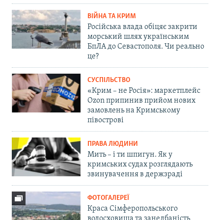
ВІЙНА ТА КРИМ
Російська влада обіцяє закрити
морський шлях українським
БпЛА до Севастополя. Чи реально
це?
СУСПІЛЬСТВО
«Крим – не Росія»: маркетплейс
Ozon припинив прийом нових
замовлень на Кримському
півострові
ПРАВА ЛЮДИНИ
Мить – і ти шпигун. Як у
кримських судах розглядають
звинувачення в держзраді
ФОТОГАЛЕРЕЇ
Краса Сімферопольського
водосховища та занедбаність