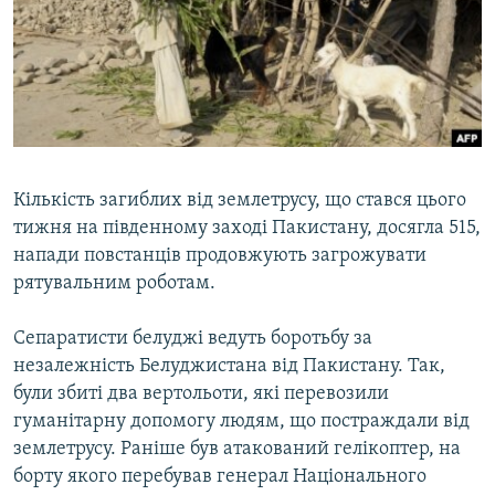
ВІДЕОУРОКИ «ELIFBE»
Русский
СВІДЧЕННЯ ОКУПАЦІЇ
Qırımtatar
УКРАЇНСЬКА ПРОБЛЕМА КРИМУ
ДОЛУЧАЙСЯ!
ІНФОГРАФІКА
Кількість загиблих від землетрусу, що стався цього
тижня на південному заході Пакистану, досягла 515,
Усі сайти RFE/RL
напади повстанців продовжують загрожувати
рятувальним роботам.
Сепаратисти белуджі ведуть боротьбу за
незалежність Белуджистана від Пакистану. Так,
були збиті два вертольоти, які перевозили
гуманітарну допомогу людям, що постраждали від
землетрусу. Раніше був атакований гелікоптер, на
борту якого перебував генерал Національного