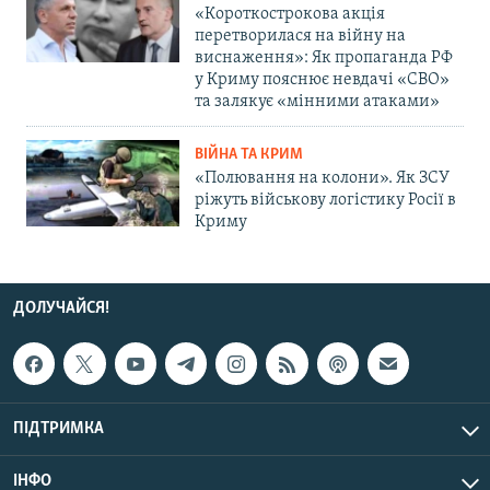
«Короткострокова акція
перетворилася на війну на
виснаження»: Як пропаганда РФ
у Криму пояснює невдачі «СВО»
та залякує «мінними атаками»
ВІЙНА ТА КРИМ
«Полювання на колони». Як ЗСУ
ріжуть військову логістику Росії в
Криму
ДОЛУЧАЙСЯ!
ПІДТРИМКА
ІНФО