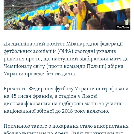
ВІДЕОУРОКИ «ELIFBE»
Русский
СВІДЧЕННЯ ОКУПАЦІЇ
Qırımtatar
УКРАЇНСЬКА ПРОБЛЕМА КРИМУ
ДОЛУЧАЙСЯ!
ІНФОГРАФІКА
Дисциплінарний комітет Міжнародної федерації
футбольних асоціацій (ФІФА) сьогодні ухвалив
рішення про те, що наступний відбірковий матч до
Усі сайти RFE/RL
Чемпіонату світу (проти команди Польщі) збірна
України проведе без глядачів.
Крім того, Федерація футболу України оштрафована
на 45 тисяч франків, а стадіон у Львові
дискваліфікований на відбіркові матчі за участю
національної збірної до 2018 року включно.
Причиною такого о покарання стало використання
вболівальниками на Арені-Львів піротехніки під