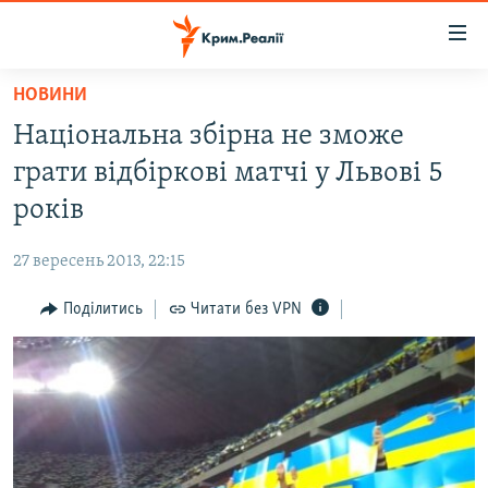
Доступність
посилання
Перейти
НОВИНИ
до
НОВИНИ
Національна збірна не зможе
основного
ВОДА.КРИМ
матеріалу
грати відбіркові матчі у Львові 5
ВІДЕО ТА ФОТО
Перейти
років
до
ПОЛІТИКА
основної
27 вересень 2013, 22:15
БЛОГИ
навігації
Перейти
Поділитись
Читати без VPN
ПОГЛЯД
до
ІНТЕРВ'Ю
пошуку
ВСЕ ЗА ДЕНЬ
СПЕЦПРОЕКТИ
ЯК ОБІЙТИ БЛОКУВАННЯ
ДЕПОРТАЦІЯ