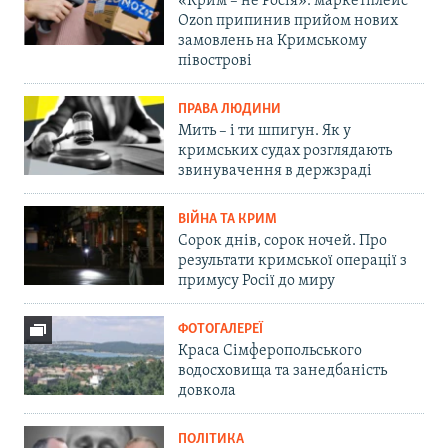
«Крим – не Росія»: маркетплейс
Ozon припинив прийом нових
замовлень на Кримському
півострові
ПРАВА ЛЮДИНИ
Мить – і ти шпигун. Як у
кримських судах розглядають
звинувачення в держзраді
ВІЙНА ТА КРИМ
Сорок днів, сорок ночей. Про
результати кримської операції з
примусу Росії до миру
ФОТОГАЛЕРЕЇ
Краса Сімферопольського
водосховища та занедбаність
довкола
ПОЛІТИКА