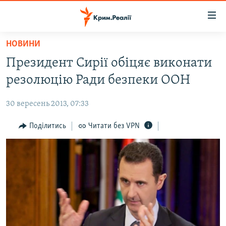
Доступність
посилання
Перейти
НОВИНИ
до
НОВИНИ
Президент Сирії обіцяє виконати
основного
ВОДА.КРИМ
матеріалу
резолюцію Ради безпеки ООН
ВІДЕО ТА ФОТО
Перейти
до
30 вересень 2013, 07:33
ПОЛІТИКА
основної
БЛОГИ
Поділитись
Читати без VPN
навігації
Перейти
ПОГЛЯД
до
ІНТЕРВ'Ю
пошуку
ВСЕ ЗА ДЕНЬ
СПЕЦПРОЕКТИ
ЯК ОБІЙТИ БЛОКУВАННЯ
ДЕПОРТАЦІЯ