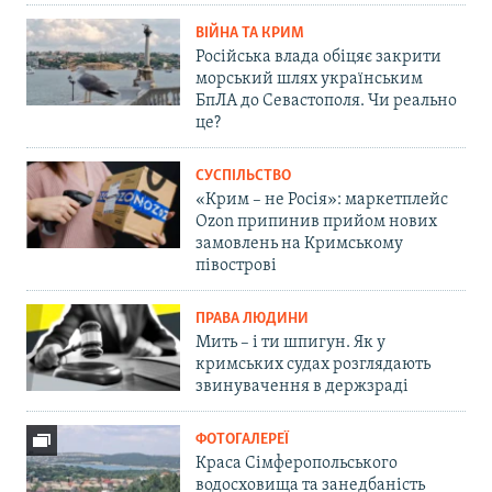
ВІЙНА ТА КРИМ
Російська влада обіцяє закрити
морський шлях українським
БпЛА до Севастополя. Чи реально
це?
СУСПІЛЬСТВО
«Крим – не Росія»: маркетплейс
Ozon припинив прийом нових
замовлень на Кримському
півострові
ПРАВА ЛЮДИНИ
Мить – і ти шпигун. Як у
кримських судах розглядають
звинувачення в держзраді
ФОТОГАЛЕРЕЇ
Краса Сімферопольського
водосховища та занедбаність