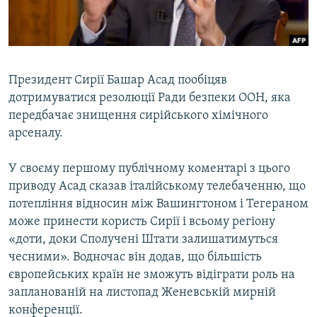
ВІДЕОУРОКИ «ELIFBE»
Русский
СВІДЧЕННЯ ОКУПАЦІЇ
Qırımtatar
УКРАЇНСЬКА ПРОБЛЕМА КРИМУ
Президент Сирії Башар Асад пообіцяв
ДОЛУЧАЙСЯ!
ІНФОГРАФІКА
дотримуватися резолюції Ради безпеки ООН, яка
передбачає знищення сирійського хімічного
арсеналу.
Усі сайти RFE/RL
У своєму першому публічному коментарі з цього
приводу Асад сказав італійському телебаченню, що
потепління відносин між Вашингтоном і Тегераном
може принести користь Сирії і всьому регіону
«доти, доки Сполучені Штати залишатимуться
чесними». Водночас він додав, що більшість
європейських країн не зможуть відіграти роль на
запланованій на листопад Женевській мирній
конференції.