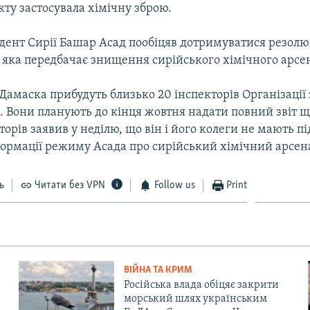
кту застосувала хімічну зброю.
дент Сирії Башар Асад пообіцяв дотримуватися резолю
 яка передбачає знищення сирійського хімічного арсе
 Дамаска прибудуть близько 20 інспекторів Організації
ї. Вони планують до кінця жовтня надати повний звіт щ
торів заявив у неділю, що він і його колеги не мають пі
формації режиму Асада про сирійський хімічний арсен
ь
Читати без VPN
Follow us
Print
ВІЙНА ТА КРИМ
Російська влада обіцяє закрити
морський шлях українським