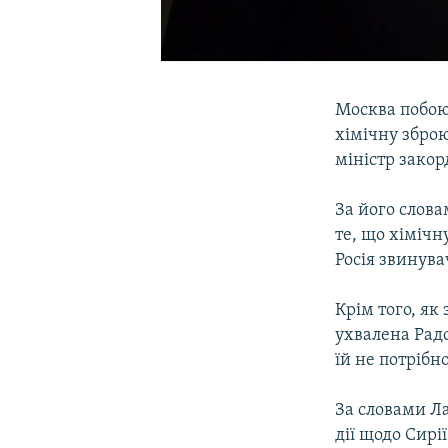
Москва побою
хімічну зброю
міністр закор
За його слова
те, що хімічн
Росія звинува
Крім того, як
ухвалена Рад
їй не потрібн
За словами Ла
дії щодо Сирі