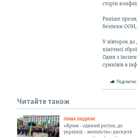
сторін конфлі
Раніше прези
безпеки ООН,
У вівторок до
хімічної збро
Один з інспек
сумнівів в ін
Поділитис
Читайте також
ПРАВА ЛЮДИНИ
«Крим – єдиний регіон, де
українці – меншість»: дискусія