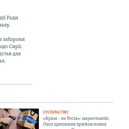
ції Ради
налу.
 з заборони
одо Сирії.
дстав для
ал.
СУСПІЛЬСТВО
«Крим – не Росія»: маркетплейс
Ozon припинив прийом нових