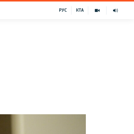
РУС
КТА