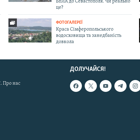
БпЛА до Севастополя. Чи реально
це?
ФОТОГАЛЕРЕЇ
Краса Сімферопольського
водосховища та занедбаність
довкола
ДОЛУЧАЙСЯ!
. Про нас