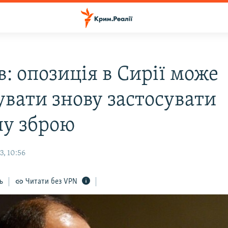
: опозиція в Сирії може
увати знову застосувати
ну зброю
3, 10:56
ь
Читати без VPN