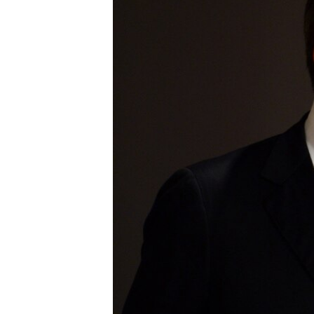
ВІДЕОУРОКИ «ELIFBE»
СВІДЧЕННЯ ОКУПАЦІЇ
УКРАЇНСЬКА ПРОБЛЕМА КРИМУ
ІНФОГРАФІКА