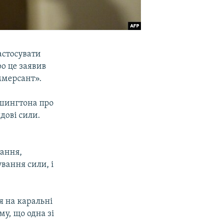
астосувати
ро це заявив
оммерсант».
ашингтона про
дові сили.
тання,
вання сили, і
я на каральні
му, що одна зі