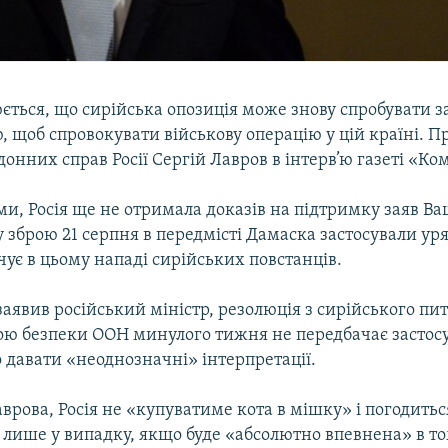
ється, що сирійська опозиція може знову спробувати з
, щоб спровокувати військову операцію у цій країні. П
донних справ Росії Сергій Лавров в інтерв’ю газеті «К
ми, Росія ще не отримала доказів на підтримку заяв В
у зброю 21 серпня в передмісті Дамаска застосували уря
чує в цьому нападі сирійських повстанців.
 заявив російський міністр, резолюція з сирійського пи
ою безпеки ООН минулого тижня не передбачає застосу
о давати «неоднозначні» інтерпретації.
врова, Росія не «купуватиме кота в мішку» і погодитьс
ї лише у випадку, якщо буде «абсолютно впевнена» в то