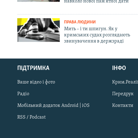
навколо нової пам'ятної дати
ПРАВА ЛЮДИНИ
Мить – і ти шпигун. Як у
кримських судах розглядають
звинувачення в держзраді
Русский
ПІДТРИМКА
ІНФО
Qırımtatar
Ваше відео і фото
Крим.Реалії
ДОЛУЧАЙСЯ!
Радіо
Передрук
Мобільний додаток Android | iOS
Контакти
RSS / Podcast
Усі сайти RFE/RL