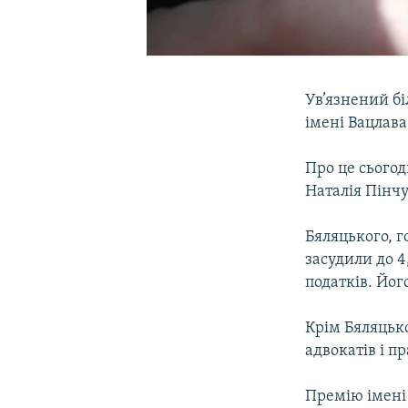
Ув’язнений б
імені Вацлава
Про це сьогод
Наталія Пінчу
Бяляцького, г
засудили до 4
податків. Йо
Крім Бяляцьк
адвокатів і п
Премію імені