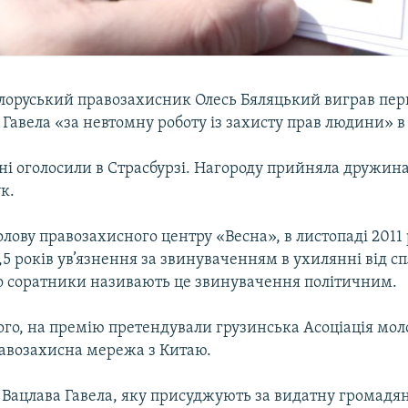
ілоруський правозахисник Олесь Бяляцький виграв пе
 Гавела «за невтомну роботу із захисту прав людини» в 
ні оголосили в Страсбурзі. Нагороду прийняла дружин
к.
олову правозахисного центру «Весна», в листопаді 2011
,5 років ув’язнення за звинуваченням в ухилянні від с
го соратники називають це звинувачення політичним.
ого, на премію претендували грузинська Асоціація мо
равозахисна мережа з Китаю.
 Вацлава Гавела, яку присуджують за видатну громадя