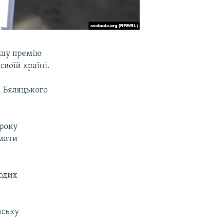
ршу премію
своїй країні.
а Бяляцького
 року
плати
лодих
нську