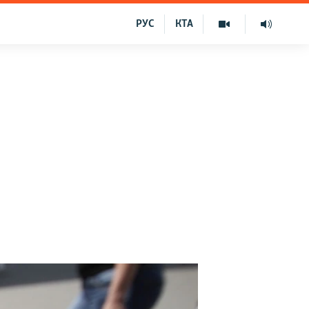
РУС
КТА
у