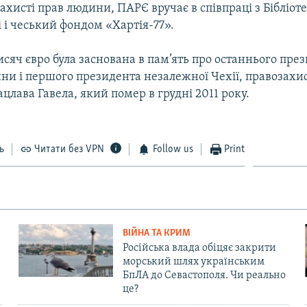
захисті прав людини, ПАРЄ вручає в співпраці з Бібліо
і і чеський фондом «Хартія-77».
исяч євро була заснована в пам’ять про останнього пре
ни і першого президента незалежної Чехії, правозахи
цлава Гавела, який помер в грудні 2011 року.
ь
Читати без VPN
Follow us
Print
ВІЙНА ТА КРИМ
Російська влада обіцяє закрити
морський шлях українським
БпЛА до Севастополя. Чи реально
це?