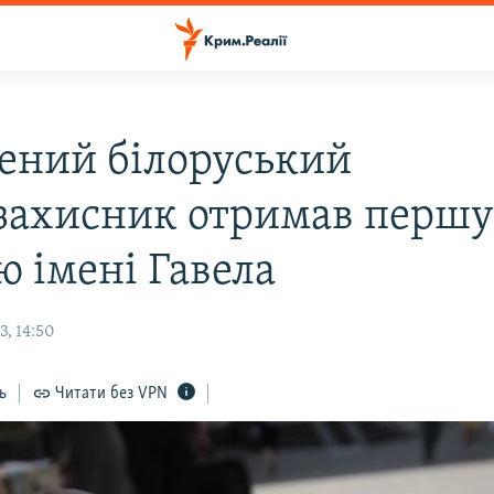
нений білоруський
захисник отримав перш
ю імені Гавела
3, 14:50
ь
Читати без VPN