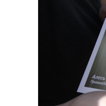
ВІДЕОУРОКИ «ELIFBE»
СВІДЧЕННЯ ОКУПАЦІЇ
УКРАЇНСЬКА ПРОБЛЕМА КРИМУ
ІНФОГРАФІКА