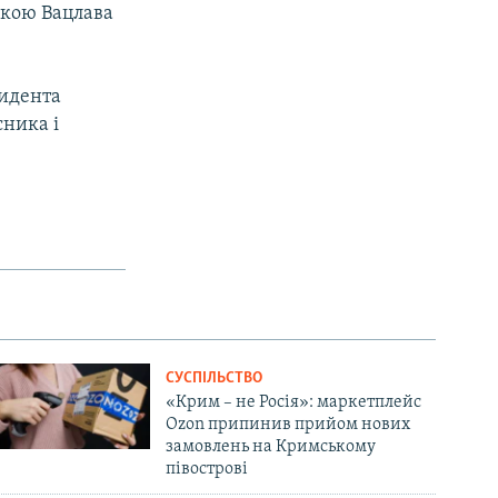
текою Вацлава
зидента
сника і
СУСПІЛЬСТВО
«Крим – не Росія»: маркетплейс
Ozon припинив прийом нових
замовлень на Кримському
півострові