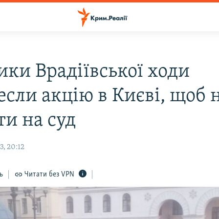
ики Врадіївської ходи
если акцію в Києві, щоб 
ти на суд
3, 20:12
ь
Читати без VPN