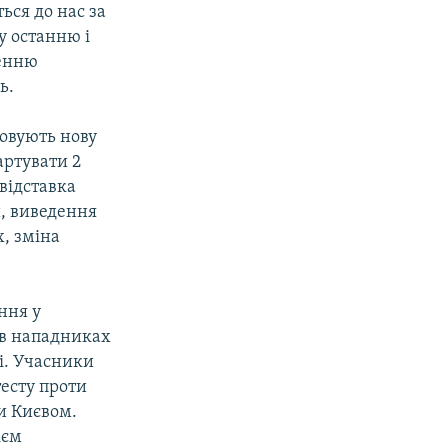
ться до нас за
у останню і
ленню
ь.
зовують нову
артувати 2
 відставка
и, виведення
х, зміна
ння у
 в нападниках
і. Учасники
тесту проти
ли Києвом.
ієм