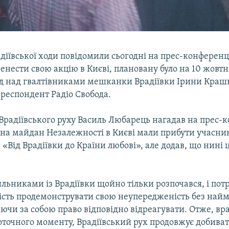
іївської ходи повідомили сьогодні на прес-конференці
нести свою акцію в Києві, плановану було на 10 жовтн
уд над гвалтівниками мешканки Врадіївки Ірини Крашк
респондент Радіо Свобода.
Врадіївського руху Василь Любарець нагадав на прес-к
 на майдан Незалежності в Києві мали прибути учасни
 «Від Врадіївки до Країни любові», але додав, що нині 
льниками із Врадіївки щойно тільки розпочався, і пот
сть продемонструвати свою неупередженість без най
ючи за собою право відповідно відреагувати. Отже, в
оточного моменту, Врадіївський рух продовжує добива