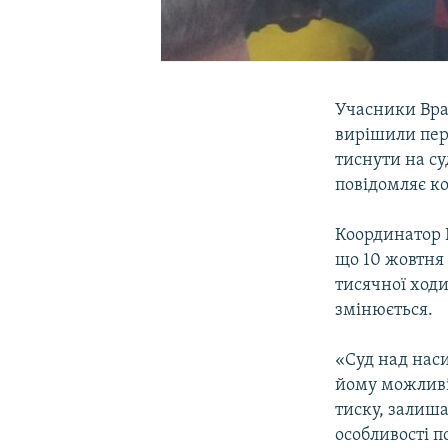
Учасники Врад
вирішили пере
тиснути на с
повідомляє ко
Координатор 
що 10 жовтня
тисячної ходи
змінюється.
«Суд над наси
йому можливі
тиску, залиша
особливості п