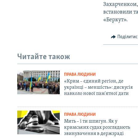
Захарченком,
встановили та
«Беркут».
Поділитис
Читайте також
ПРАВА ЛЮДИНИ
«Крим – єдиний регіон, де
українці – меншість»: дискусія
навколо нової пам'ятної дати
ПРАВА ЛЮДИНИ
Мить – і ти шпигун. Як у
кримських судах розглядають
звинувачення в держзраді