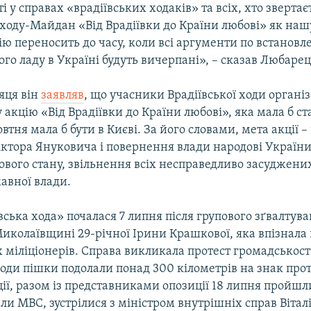
і у справах «врадіївських ходаків» та всіх, хто звертає
ходу-Майдан «Від Врадіївки до Країни любові» як наш
ю переносить до часу, коли всі аргументи по встанов
го ладу в Україні будуть вичерпані», – сказав Любарец
яця він
заявляв
, що учасники Врадіївської ходи органі
 акцію «Від Врадіївки до Країни любові», яка мала б ст
втня мала б бути в Києві. За його словами, мета акції –
іктора Януковича і повернення влади народові Україн
ового стану, звільнення всіх несправедливо засуджени
авної влади.
вська хода» почалася 7 липня після групового зґвалтува
Миколаївщині 29-річної Ірини Крашкової, яка впізнала
 міліціонерів. Справа викликала протест громадськост
ходи пішки подолали понад 300 кілометрів на знак про
ції, разом із представниками опозиції 18 липня пройш
ли МВС, зустрілися з міністром внутрішніх справ Вітал