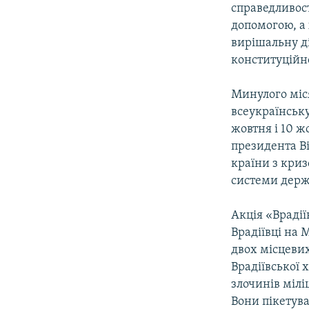
справедливост
допомогою, а 
вирішальну ді
конституційно
Минулого міс
всеукраїнську
жовтня і 10 жо
президента В
країни з криз
системи держ
Акція «Врадії
Врадіївці на 
двох місцевих
Врадіївської 
злочинів мілі
Вони пікетува