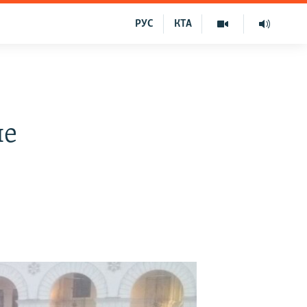
РУС
КТА
не