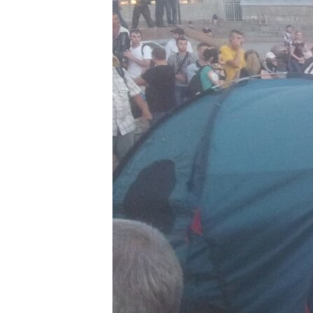
ВІДЕОУРОКИ «ELIFBE»
СВІДЧЕННЯ ОКУПАЦІЇ
УКРАЇНСЬКА ПРОБЛЕМА КРИМУ
ІНФОГРАФІКА