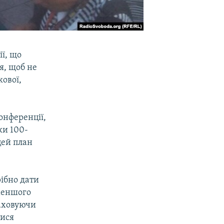
ї, що
я, щоб не
ової,
онференції,
ки 100-
цей план
рібно дати
меншого
раховуючи
тися