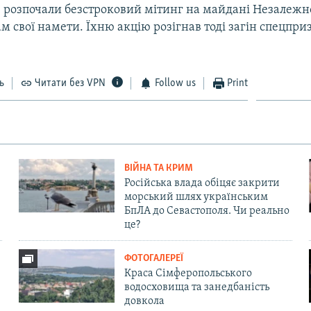
 розпочали безстроковий мітинг на майдані Незалежно
м свої намети. Їхню акцію розігнав тоді загін спецпр
ь
Читати без VPN
Follow us
Print
ВІЙНА ТА КРИМ
Російська влада обіцяє закрити
морський шлях українським
БпЛА до Севастополя. Чи реально
це?
ФОТОГАЛЕРЕЇ
Краса Сімферопольського
водосховища та занедбаність
довкола