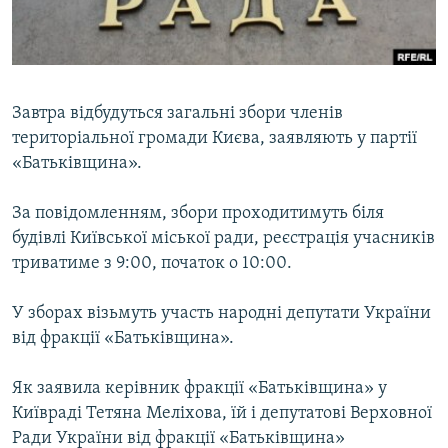
ВІДЕОУРОКИ «ELIFBE»
Русский
СВІДЧЕННЯ ОКУПАЦІЇ
Qırımtatar
УКРАЇНСЬКА ПРОБЛЕМА КРИМУ
Завтра відбудуться загальні збори членів
ДОЛУЧАЙСЯ!
ІНФОГРАФІКА
територіальної громади Києва, заявляють у партії
«Батьківщина».
За повідомленням, збори проходитимуть біля
Усі сайти RFE/RL
будівлі Київської міської ради, реєстрація учасників
триватиме з 9:00, початок о 10:00.
У зборах візьмуть участь народні депутати України
від фракції «Батьківщина».
Як заявила керівник фракції «Батьківщина» у
Київраді Тетяна Меліхова, їй і депутатові Верховної
Ради України від фракції «Батьківщина»