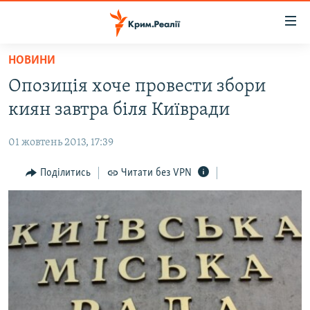
Доступність
посилання
Перейти
НОВИНИ
до
НОВИНИ
Опозиція хоче провести збори
основного
ВОДА.КРИМ
матеріалу
киян завтра біля Київради
ВІДЕО ТА ФОТО
Перейти
до
01 жовтень 2013, 17:39
ПОЛІТИКА
основної
БЛОГИ
Поділитись
Читати без VPN
навігації
Перейти
ПОГЛЯД
до
ІНТЕРВ'Ю
пошуку
ВСЕ ЗА ДЕНЬ
СПЕЦПРОЕКТИ
ЯК ОБІЙТИ БЛОКУВАННЯ
ДЕПОРТАЦІЯ