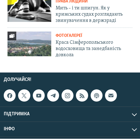
ПРАВА ЛЮДИНИ
Мить – і ти шпигун. Як у
кримських судах розглядають
звинувачення в держзраді
ФОТОГАЛЕРЕЇ
Краса Сімферопольського
водосховища та занедбаність
довкола
ДОЛУЧАЙСЯ!
ПІДТРИМКА
ІНФО