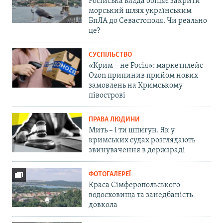
Російська влада обіцяє закрити
морський шлях українським
БпЛА до Севастополя. Чи реально
це?
СУСПІЛЬСТВО
«Крим – не Росія»: маркетплейс
Ozon припинив прийом нових
замовлень на Кримському
півострові
ПРАВА ЛЮДИНИ
Мить – і ти шпигун. Як у
кримських судах розглядають
звинувачення в держзраді
ФОТОГАЛЕРЕЇ
Краса Сімферопольського
водосховища та занедбаність
довкола