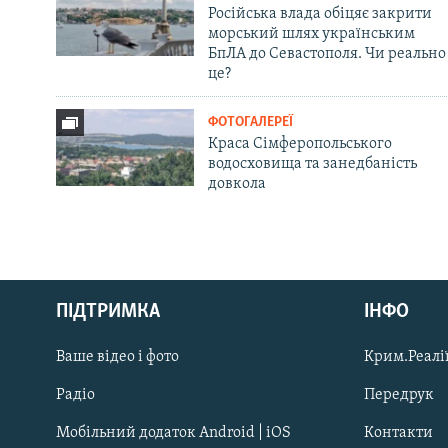
Російська влада обіцяє закрити
морський шлях українським
БпЛА до Севастополя. Чи реально
це?
ФОТОГАЛЕРЕЇ
Краса Сімферопольського
водосховища та занедбаність
довкола
Русский
ПІДТРИМКА
ІНФО
Qırımtatar
Ваше відео і фото
Крим.Реалії
ДОЛУЧАЙСЯ!
Радіо
Передрук
Мобільний додаток Android | iOS
Контакти