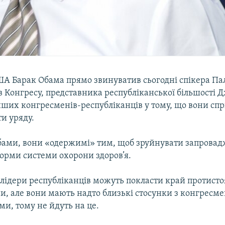
А Барак Обама прямо звинуватив сьогодні спікера Па
в Конгресу, представника республіканської більшості 
інших конгресменів-республіканців у тому, що вони с
и уряду.
бами, вони «одержимі» тим, щоб зруйнувати запрова
орми системи охорони здоров’я.
 лідери республіканців можуть покласти край протист
ни, але вони мають надто близькі стосунки з конгресм
и, тому не йдуть на це.