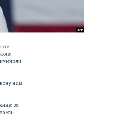
лати
Джона
причинили
джену ним
оянню за
енами-