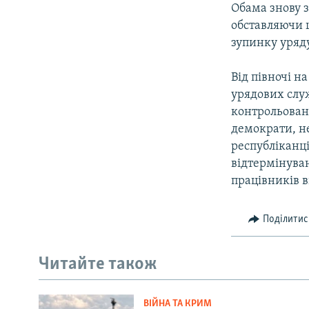
Обама знову з
обставляючи 
зупинку уряд
Від півночі н
урядових слу
контрольован
демократи, н
республіканці
відтермінува
працівників в
Поділитис
Читайте також
ВІЙНА ТА КРИМ