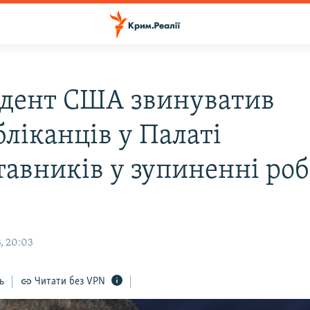
дент США звинуватив
бліканців у Палаті
тавників у зупиненні ро
, 20:03
ь
Читати без VPN