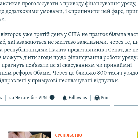
акликав проголосувати з приводу фінансування уряду,
це додатковими умовами, і «припинити цей фарс, пр
у».
а вівторок уже третій день у США не працює більша час
жб, які вважаються не життєво важливими, через те, щ
а республіканцями Палата представників і Сенат, де 
е можуть дійти згоди щодо фінансування роботи уряду
 прагнуть пов’язати це зі скасуванням чи принаймні
нням реформ Обами. Через це близько 800 тисяч уряд
ідправлені у примусові неоплачувані відпустки.
ь
Читати без VPN
Follow us
Print
СУСПІЛЬСТВО