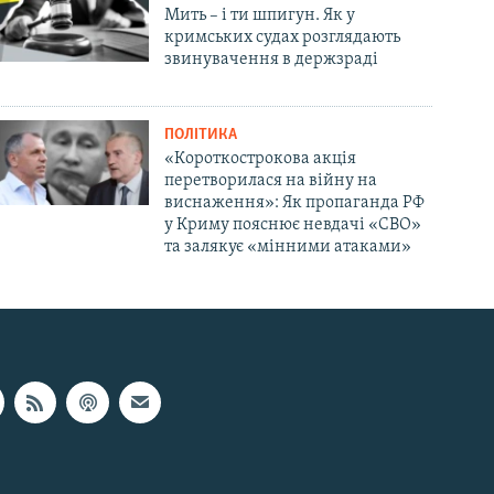
Мить – і ти шпигун. Як у
кримських судах розглядають
звинувачення в держзраді
ПОЛІТИКА
«Короткострокова акція
перетворилася на війну на
виснаження»: Як пропаганда РФ
у Криму пояснює невдачі «СВО»
та залякує «мінними атаками»