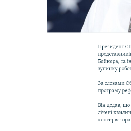
Президент СШ
представникі
Бейнера, та 
зупинку робот
За словами О
програму реф
Він додав, що
лічені хвили
консерваторам