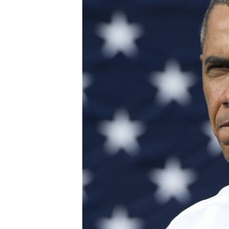
ВІДЕОУРОКИ «ELIFBE»
СВІДЧЕННЯ ОКУПАЦІЇ
УКРАЇНСЬКА ПРОБЛЕМА КРИМУ
ІНФОГРАФІКА