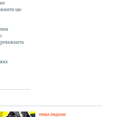
 не
ипинити цю
тина
о
переважають
;
ових
ПРАВА ЛЮДИНИ