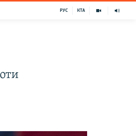
РУС
КТА
боти