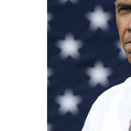
ВІДЕОУРОКИ «ELIFBE»
СВІДЧЕННЯ ОКУПАЦІЇ
УКРАЇНСЬКА ПРОБЛЕМА КРИМУ
ІНФОГРАФІКА