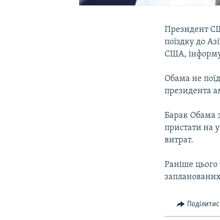
Президент СШ
поїздку до А
США, інформу
Обама не поїде
президента а
Барак Обама 
пристати на 
витрат.
Раніше цього 
запланованих 
Поділитис