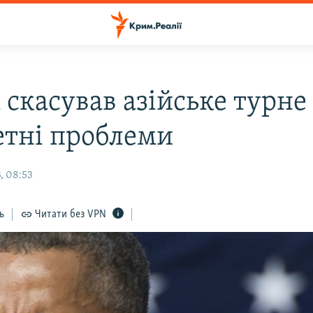
 скасував азійське турне
тні проблеми
, 08:53
ь
Читати без VPN