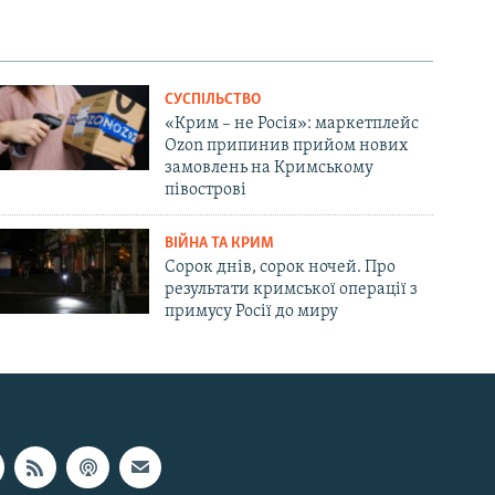
СУСПІЛЬСТВО
«Крим – не Росія»: маркетплейс
Ozon припинив прийом нових
замовлень на Кримському
півострові
ВІЙНА ТА КРИМ
Сорок днів, сорок ночей. Про
результати кримської операції з
примусу Росії до миру