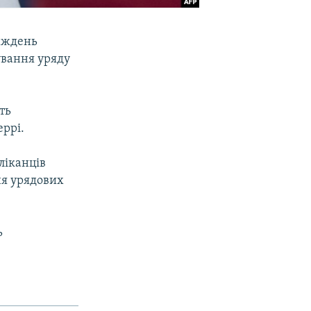
иждень
ування уряду
сть
ррі.
ліканців
ня урядових
ь