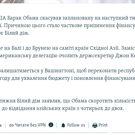
А Барак Обама скасував заплановану на наступний т
зії. Причиною цього стало часткове припинення фінанс
є Білий дім.
 на Балі і до Брунею на саміті країн Східної Азії. Замі
мериканську делегацію очолить держсекретар Джон Ке
залишатиметься у Вашингтоні, щоб переконати респуб
угоду для ухвалення бюджету і поновлення фінансуван
тижня Білий дім заявляв, що Обама скоротить кількіст
до відвідання азійських країн з чотирьох до двох.
ь
Читати без VPN
Follow us
Print