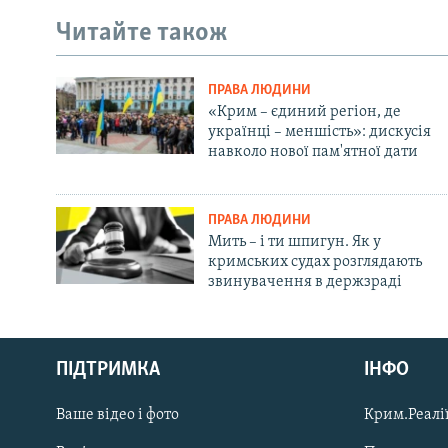
Читайте також
ПРАВА ЛЮДИНИ
«Крим – єдиний регіон, де
українці – меншість»: дискусія
навколо нової пам'ятної дати
ПРАВА ЛЮДИНИ
Мить – і ти шпигун. Як у
кримських судах розглядають
звинувачення в держзраді
Русский
ПІДТРИМКА
ІНФО
Qırımtatar
Ваше відео і фото
Крим.Реалії
ДОЛУЧАЙСЯ!