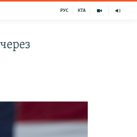
РУС
КТА
 через