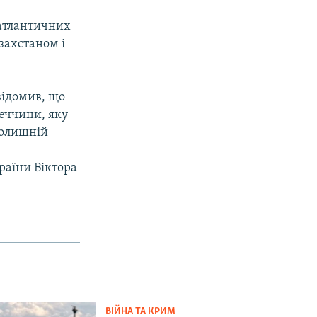
оатлантичних
азахстаном і
відомив, що
еччини, яку
колишній
раїни Віктора
ВІЙНА ТА КРИМ