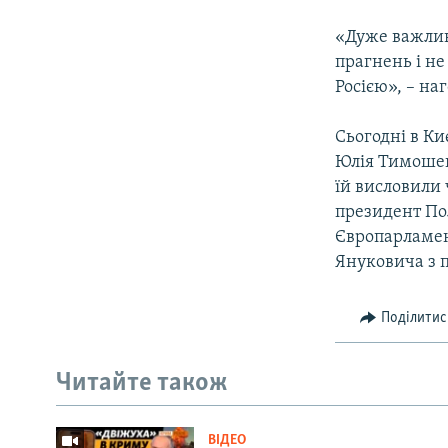
«Дуже важлив
прагнень і не
Росією», – наг
Сьогодні в К
Юлія Тимошен
їй висловили
президент По
Європарламен
Януковича з
Поділитис
Читайте також
ВІДЕО