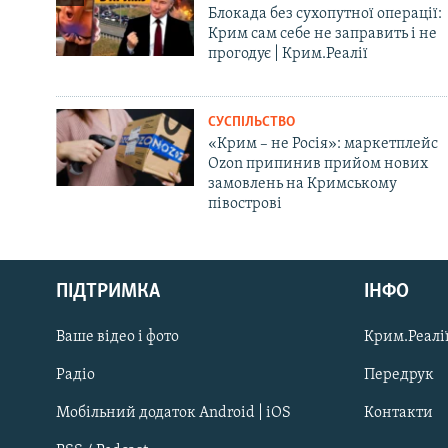
Блокада без сухопутної операції:
Крим сам себе не заправить і не
прогодує | Крим.Реалії
СУСПІЛЬСТВО
«Крим – не Росія»: маркетплейс
Ozon припинив прийом нових
замовлень на Кримському
півострові
Русский
ПІДТРИМКА
ІНФО
Qırımtatar
Ваше відео і фото
Крим.Реалії
ДОЛУЧАЙСЯ!
Радіо
Передрук
Мобільний додаток Android | iOS
Контакти