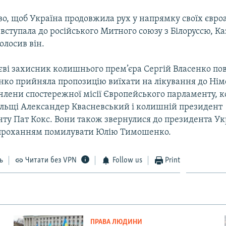
о, щоб Україна продовжила рух у напрямку своїх євр
 вступала до російського Митного союзу з Білоруссю, К
олосив він.
иєві захисник колишнього прем’єра Сергій Власенко по
ко прийняла пропозицію виїхати на лікування до Нім
 члени спостережної місії Європейського парламенту, 
льщі Александер Квасневський і колишній президент
ту Пат Кокс. Вони також звернулися до президента Ук
 проханням помилувати Юлію Тимошенко.
ь
Читати без VPN
Follow us
Print
ПРАВА ЛЮДИНИ