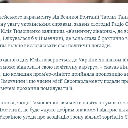
пейського парламенту від Великої Британії Чарльз Тан
ну увагу українським справам, заявив сьогодні Радіо 
 Юлія Тимошенко залишила «в’язничну лікарню», де в
, і лікувалася б у Німеччині, де вона стала б фактично 
ла вільно висловлювати свої політичні погляди.
о одного дня Юлія повернеться до України як цілком в
зможе відновити свою політичну кар’єру», – сказав ві
, що колишня прем’єр-міністр прийняла пропозицію в
 Німеччини і що члени місії Європарламенту подали пр
вичеві прохання помилувати її.
аннока, якщо Тимошенко звільнять навіть на умовах з
імеччині, це буде «дуже добрим знаком» і відкриє шля
Україною угоди про асоціацію і зону вільної торгівлі з Є