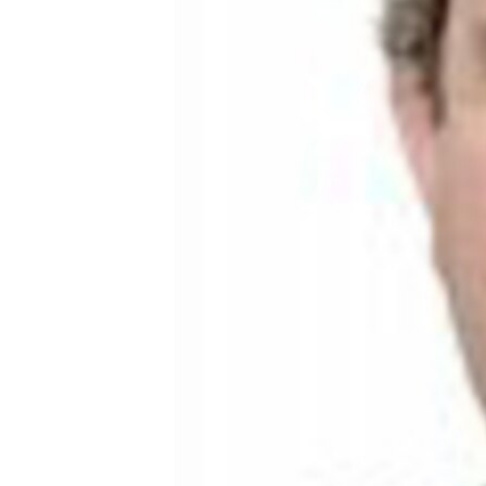
ВІДЕОУРОКИ «ELIFBE»
СВІДЧЕННЯ ОКУПАЦІЇ
УКРАЇНСЬКА ПРОБЛЕМА КРИМУ
ІНФОГРАФІКА