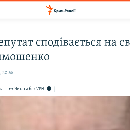
епутат сподівається на с
имошенко
, 20:55
ь
Читати без VPN