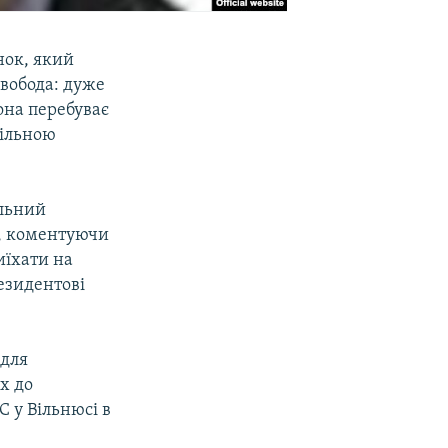
нок, який
Свобода: дуже
она перебуває
вільною
ільний
н, коментуючи
иїхати на
езидентові
адля
х до
С у Вільнюсі в