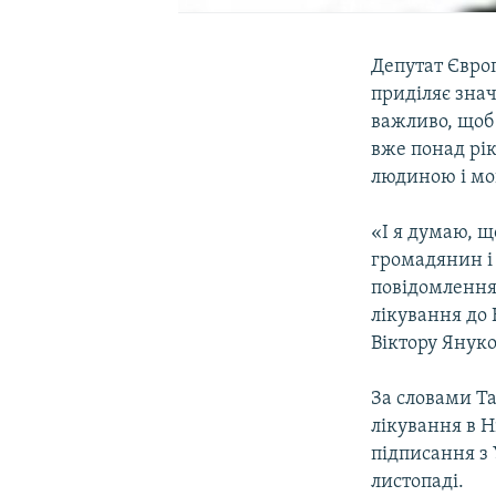
Депутат Євро
приділяє знач
важливо, щоб
вже понад рік
людиною і мог
«І я думаю, щ
громадянин і 
повідомлення
лікування до
Віктору Януко
За словами Т
лікування в Н
підписання з 
листопаді.