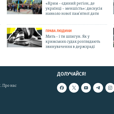
«Крим – єдиний регіон, де
українці – меншість»: дискусія
навколо нової пам'ятної дати
ПРАВА ЛЮДИНИ
Мить – і ти шпигун. Як у
кримських судах розглядають
звинувачення в держзраді
ДОЛУЧАЙСЯ!
. Про нас