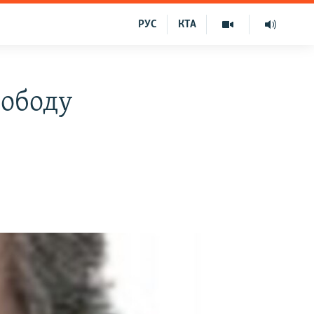
РУС
КТА
вободу