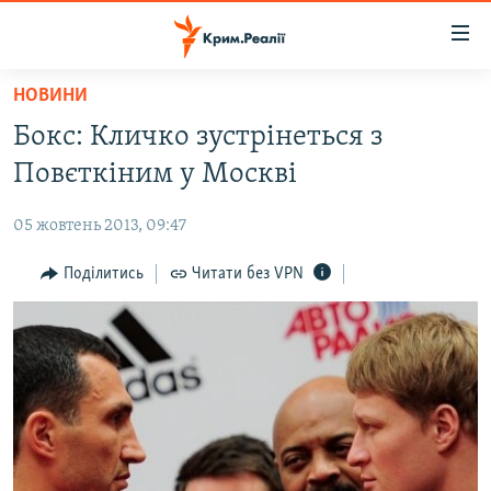
Доступність
посилання
Перейти
НОВИНИ
до
НОВИНИ
Бокс: Кличко зустрінеться з
основного
ВОДА.КРИМ
матеріалу
Повєткіним у Москві
ВІДЕО ТА ФОТО
Перейти
до
05 жовтень 2013, 09:47
ПОЛІТИКА
основної
БЛОГИ
Поділитись
Читати без VPN
навігації
Перейти
ПОГЛЯД
до
ІНТЕРВ'Ю
пошуку
ВСЕ ЗА ДЕНЬ
СПЕЦПРОЕКТИ
ЯК ОБІЙТИ БЛОКУВАННЯ
ДЕПОРТАЦІЯ