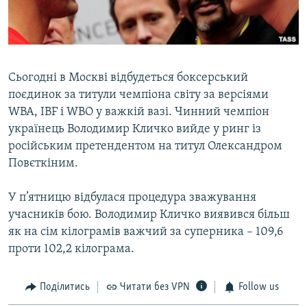
ВІДЕОУРОКИ «ELIFBE»
Русский
СВІДЧЕННЯ ОКУПАЦІЇ
Qırımtatar
УКРАЇНСЬКА ПРОБЛЕМА КРИМУ
Сьогодні в Москві відбудеться боксерський
ДОЛУЧАЙСЯ!
ІНФОГРАФІКА
поєдинок за титули чемпіона світу за версіями
WBA, IBF і WBO у важкій вазі. Чинний чемпіон
українець Володимир Кличко вийде у ринг із
російським претендентом на титул Олександром
Усі сайти RFE/RL
Повєткіним.
У п’ятницю відбулася процедура зважування
учасників бою. Володимир Кличко виявився більш
як на сім кілограмів важчий за суперника – 109,6
проти 102,2 кілограма.
Поділитись
Читати без VPN
Follow us