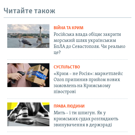
Читайте також
ВІЙНА ТА КРИМ
Російська влада обіцяє закрити
морський шлях українським
БпЛА до Севастополя. Чи реально
це?
СУСПІЛЬСТВО
«Крим – не Росія»: маркетплейс
Ozon припинив прийом нових
замовлень на Кримському
півострові
ПРАВА ЛЮДИНИ
Мить – і ти шпигун. Як у
кримських судах розглядають
звинувачення в держзраді