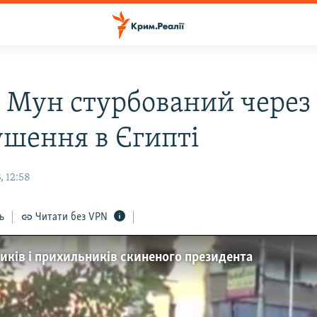
і Мун стурбований через 
ушення в Єгипті
, 12:58
ь
Читати без VPN
виків і прихильників скиненого президента