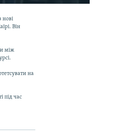
EMBED
SHARE
 нові
їрі. Він
ки між
рсі.
отетсувати на
і під час