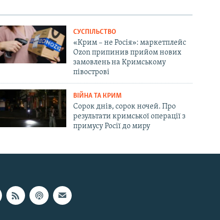
СУСПІЛЬСТВО
«Крим – не Росія»: маркетплейс
Ozon припинив прийом нових
замовлень на Кримському
півострові
ВІЙНА ТА КРИМ
Сорок днів, сорок ночей. Про
результати кримської операції з
примусу Росії до миру