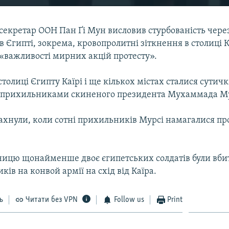
секретар ООН Пан Ґі Мун висловив стурбованість через
 Єгипті, зокрема, кровопролитні зіткнення в столиці Ка
 «важливості мирних акцій протесту».
столиці Єгипту Каїрі і ще кількох містах сталися сутич
 прихильниками скиненого президента Мухаммада Му
ахнули, коли сотні прихильників Мурсі намагалися пр
ницю щонайменше двоє єгипетських солдатів були вбит
ків на конвой армії на схід від Каїра.
ь
Читати без VPN
Follow us
Print