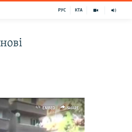
РУС
КТА
нові
EMBED
SHARE