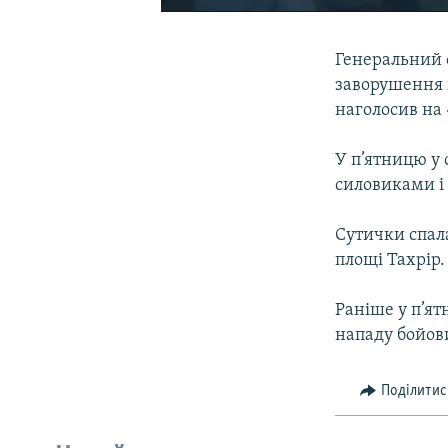
Генеральний 
заворушення в
наголосив на
У п’ятницю у 
силовиками і
Сутички спал
площі Тахрір.
Раніше у п’ят
нападу бойови
Поділитис