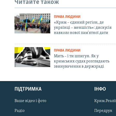
Читайте також
ПРАВА ЛЮДИНИ
«Крим – єдиний регіон, де
українці – меншість»: дискусія
навколо нової пам'ятної дати
ПРАВА ЛЮДИНИ
Мить – і ти шпигун. Як у
кримських судах розглядають
звинувачення в держзраді
Русский
ПІДТРИМКА
ІНФО
Qırımtatar
Ваше відео і фото
Крим.Реалії
ДОЛУЧАЙСЯ!
Радіо
Передрук