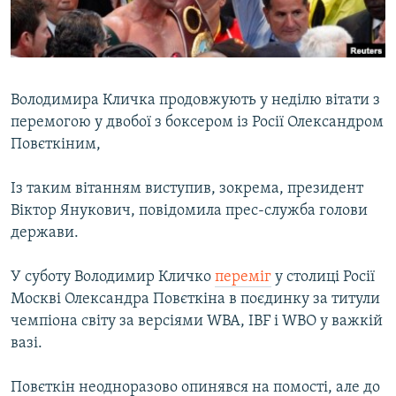
ВІДЕОУРОКИ «ELIFBE»
Русский
СВІДЧЕННЯ ОКУПАЦІЇ
Qırımtatar
УКРАЇНСЬКА ПРОБЛЕМА КРИМУ
Володимира Кличка продовжують у неділю вітати з
ДОЛУЧАЙСЯ!
ІНФОГРАФІКА
перемогою у двобої з боксером із Росії Олександром
Повєткіним,
Із таким вітанням виступив, зокрема, президент
Усі сайти RFE/RL
Віктор Янукович, повідомила прес-служба голови
держави.
У суботу Володимир Кличко
переміг
у столиці Росії
Москві Олександра Повєткіна в поєдинку за титули
чемпіона світу за версіями WBA, IBF і WBO у важкій
вазі.
Повєткін неодноразово опинявся на помості, але до