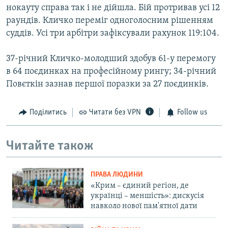
нокауту справа так і не дійшла. Бій протривав усі 12
раундів. Кличко переміг одноголосним рішенням
суддів. Усі три арбітри зафіксували рахунок 119:104.
37-річний Кличко-молодший здобув 61-у перемогу
в 64 поєдинках на професійному рингу; 34-річний
Повєткін зазнав першої поразки за 27 поєдинків.
Поділитись
Читати без VPN
Follow us
Читайте також
ПРАВА ЛЮДИНИ
«Крим – єдиний регіон, де
українці – меншість»: дискусія
навколо нової пам'ятної дати