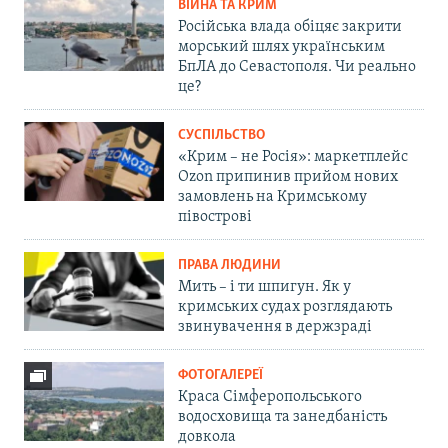
ВІЙНА ТА КРИМ
Російська влада обіцяє закрити
морський шлях українським
БпЛА до Севастополя. Чи реально
це?
СУСПІЛЬСТВО
«Крим – не Росія»: маркетплейс
Ozon припинив прийом нових
замовлень на Кримському
півострові
ПРАВА ЛЮДИНИ
Мить – і ти шпигун. Як у
кримських судах розглядають
звинувачення в держзраді
ФОТОГАЛЕРЕЇ
Краса Сімферопольського
водосховища та занедбаність
довкола