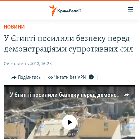
Доступність
посилання
Перейти
НОВИНИ
до
НОВИНИ
У Єгипті посилили безпеку перед
основного
ВОДА.КРИМ
матеріалу
демонстраціями супротивних сил
ВІДЕО ТА ФОТО
Перейти
до
06 жовтень 2013, 16:23
ПОЛІТИКА
основної
БЛОГИ
Поділитись
Читати без VPN
навігації
Перейти
ПОГЛЯД
до
У Єгипті посилили безпеку перед демонстраціями супротивних сил
ІНТЕРВ'Ю
пошуку
ВСЕ ЗА ДЕНЬ
СПЕЦПРОЕКТИ
No media source currently available
ЯК ОБІЙТИ БЛОКУВАННЯ
ДЕПОРТАЦІЯ