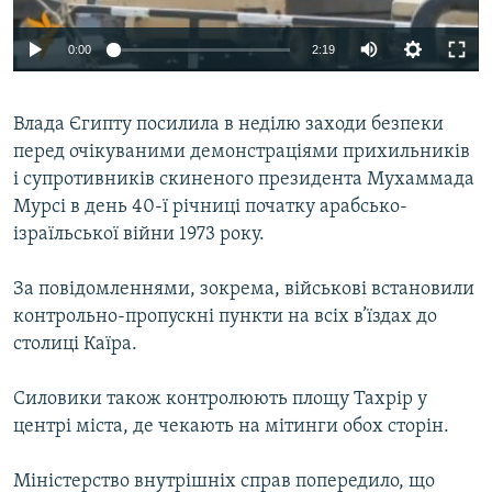
ВІДЕОУРОКИ «ELIFBE»
Русский
0:00
2:19
СВІДЧЕННЯ ОКУПАЦІЇ
Qırımtatar
УКРАЇНСЬКА ПРОБЛЕМА КРИМУ
Влада Єгипту посилила в неділю заходи безпеки
ДОЛУЧАЙСЯ!
ІНФОГРАФІКА
перед очікуваними демонстраціями прихильників
і супротивників скиненого президента Мухаммада
Мурсі в день 40-ї річниці початку арабсько-
ізраїльської війни 1973 року.
Усі сайти RFE/RL
За повідомленнями, зокрема, військові встановили
контрольно-пропускні пункти на всіх в’їздах до
столиці Каїра.
Силовики також контролюють площу Тахрір у
центрі міста, де чекають на мітинги обох сторін.
Міністерство внутрішніх справ попередило, що