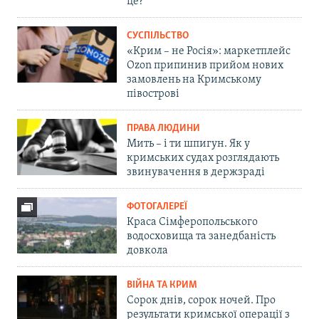
це?
СУСПІЛЬСТВО
«Крим – не Росія»: маркетплейс
Ozon припинив прийом нових
замовлень на Кримському
півострові
ПРАВА ЛЮДИНИ
Мить – і ти шпигун. Як у
кримських судах розглядають
звинувачення в держзраді
ФОТОГАЛЕРЕЇ
Краса Сімферопольського
водосховища та занедбаність
довкола
ВІЙНА ТА КРИМ
Сорок днів, сорок ночей. Про
результати кримської операції з