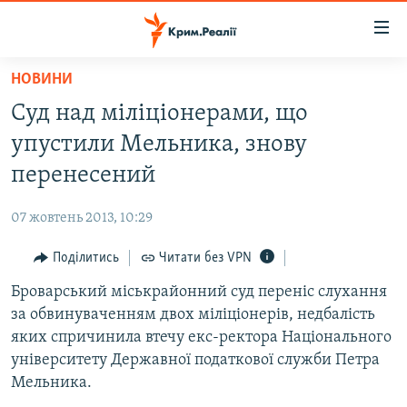
Доступність
посилання
Перейти
НОВИНИ
до
НОВИНИ
Суд над міліціонерами, що
основного
ВОДА.КРИМ
матеріалу
упустили Мельника, знову
ВІДЕО ТА ФОТО
Перейти
перенесений
до
ПОЛІТИКА
основної
07 жовтень 2013, 10:29
БЛОГИ
навігації
Перейти
Поділитись
Читати без VPN
ПОГЛЯД
до
Броварський міськрайонний суд переніс слухання
ІНТЕРВ'Ю
пошуку
за обвинуваченням двох міліціонерів, недбалість
ВСЕ ЗА ДЕНЬ
яких спричинила втечу екс-ректора Національного
СПЕЦПРОЕКТИ
університету Державної податкової служби Петра
Мельника.
ЯК ОБІЙТИ БЛОКУВАННЯ
ДЕПОРТАЦІЯ