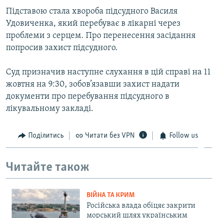
ВІДЕОУРОКИ «ELIFBE»
Підставою стала хвороба підсудного Василя
Русский
Удовиченка, який перебуває в лікарні через
СВІДЧЕННЯ ОКУПАЦІЇ
Qırımtatar
проблеми з серцем. Про перенесення засідання
УКРАЇНСЬКА ПРОБЛЕМА КРИМУ
попросив захист підсудного.
ДОЛУЧАЙСЯ!
ІНФОГРАФІКА
Суд призначив наступне слухання в цій справі на 11
жовтня на 9:30, зобов’язавши захист надати
документи про перебування підсудного в
Усі сайти RFE/RL
лікувальному закладі.
Поділитись
Читати без VPN
Follow us
Читайте також
ВІЙНА ТА КРИМ
Російська влада обіцяє закрити
морський шлях українським