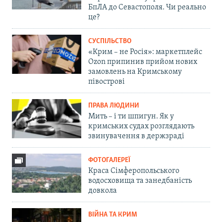
БпЛА до Севастополя. Чи реально
це?
СУСПІЛЬСТВО
«Крим – не Росія»: маркетплейс
Ozon припинив прийом нових
замовлень на Кримському
півострові
ПРАВА ЛЮДИНИ
Мить – і ти шпигун. Як у
кримських судах розглядають
звинувачення в держзраді
ФОТОГАЛЕРЕЇ
Краса Сімферопольського
водосховища та занедбаність
довкола
ВІЙНА ТА КРИМ