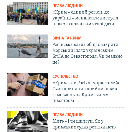
ПРАВА ЛЮДИНИ
«Крим – єдиний регіон, де
українці – меншість»: дискусія
навколо нової пам'ятної дати
ВІЙНА ТА КРИМ
Російська влада обіцяє закрити
морський шлях українським
БпЛА до Севастополя. Чи реально
це?
СУСПІЛЬСТВО
«Крим – не Росія»: маркетплейс
Ozon припинив прийом нових
замовлень на Кримському
півострові
ПРАВА ЛЮДИНИ
Мить – і ти шпигун. Як у
кримських судах розглядають