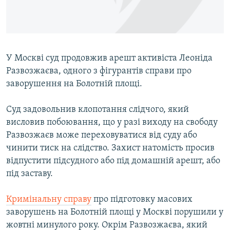
ВІДЕОУРОКИ «ELIFBE»
Русский
СВІДЧЕННЯ ОКУПАЦІЇ
Qırımtatar
УКРАЇНСЬКА ПРОБЛЕМА КРИМУ
У Москві суд продовжив арешт активіста Леоніда
ДОЛУЧАЙСЯ!
ІНФОГРАФІКА
Развозжаєва, одного з фігурантів справи про
заворушення на Болотній площі.
Суд задовольнив клопотання слідчого, який
Усі сайти RFE/RL
висловив побоювання, що у разі виходу на свободу
Развозжаєв може переховуватися від суду або
чинити тиск на слідство. Захист натомість просив
відпустити підсудного або під домашній арешт, або
під заставу.
Кримінальну справу
про підготовку масових
заворушень на Болотній площі у Москві порушили у
жовтні минулого року. Окрім Развозжаєва, який