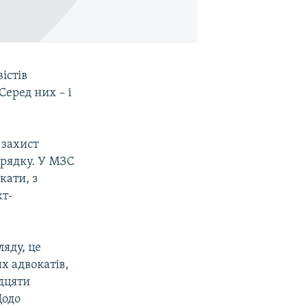
істів
 Серед них – і
 захист
орядку. У МЗС
кати, з
кт-
ляду, це
х адвокатів,
идцяти
Щодо