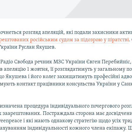
очнеться розгляд апеляцій, які подали захисники актив
рештованих російським судом за підозрою у піратстві
.
країни Руслан Якушев.
 Радіо Свобода речник МЗС України Євген Перебийніс,
 апеляцію 1 жовтня, її розглядатимуть у загальному п
о Якушева і його колег захищатимуть професійні адво
мують контакт працівники консульства України у Сан
 визначена процедура індивідуального почергового розг
іх заарештованих. Постраждала сторона має досвідчени
eenpeace і які мають однакову стратегію щодо усіх тр
урахуванням індивідуальності кожного члена екіпажу. 