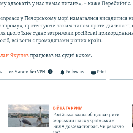
му адвокатів у нас немає питань», – каже Перебийніс.
eenpeace у Печорському морі намагалися висадитися н
азпрому», протестуючи таким чином проти діяльності ц
сля цього їхнє судно затримали російські прикордонник
осіб, всі вони є громадянами різних країн.
слан Якушев
працював на судні коком.
ь
Читати без VPN
Follow us
Print
ВІЙНА ТА КРИМ
Російська влада обіцяє закрити
морський шлях українським
БпЛА до Севастополя. Чи реально
це?