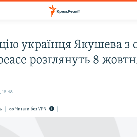
цію українця Якушева з 
peace розглянуть 8 жовтн
 15:48
ь
Читати без VPN