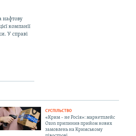
а нафтову
ієї компанії
и. У справі
СУСПІЛЬСТВО
«Крим – не Росія»: маркетплейс
Ozon припинив прийом нових
замовлень на Кримському
півострові