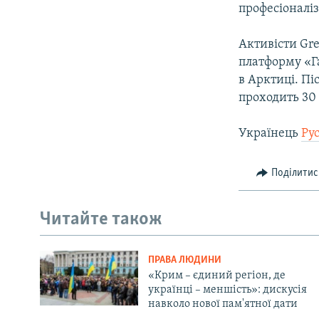
професіоналіз
Активісти Gr
платформу «Г
в Арктиці. Пі
проходить 30 
Українець
Ру
Поділитис
Читайте також
ПРАВА ЛЮДИНИ
«Крим – єдиний регіон, де
українці – меншість»: дискусія
навколо нової пам'ятної дати