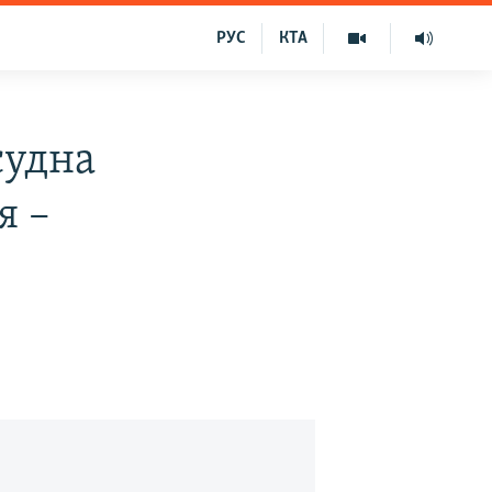
РУС
КТА
судна
я –