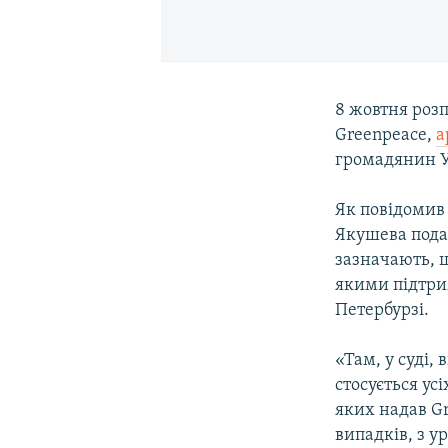
8 жовтня розп
Greenpeace,
а
громадянин У
Як повідомив
Якушева подав
зазначають, щ
якими підтри
Петербурзі.
«Там, у суді,
стосується ус
яких надав Gr
випадків, з 