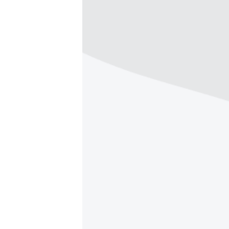
ВІДЕОУРОКИ «ELIFBE»
СВІДЧЕННЯ ОКУПАЦІЇ
УКРАЇНСЬКА ПРОБЛЕМА КРИМУ
ІНФОГРАФІКА