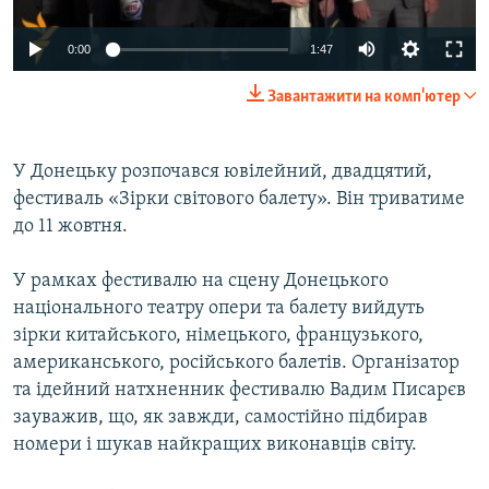
ВІДЕОУРОКИ «ELIFBE»
Русский
0:00
1:47
СВІДЧЕННЯ ОКУПАЦІЇ
Qırımtatar
Завантажити на комп'ютер
УКРАЇНСЬКА ПРОБЛЕМА КРИМУ
ДОЛУЧАЙСЯ!
ІНФОГРАФІКА
У Донецьку розпочався ювілейний, двадцятий,
фестиваль «Зірки світового балету». Він триватиме
до 11 жовтня.
Усі сайти RFE/RL
У рамках фестивалю на сцену Донецького
національного театру опери та балету вийдуть
зірки китайського, німецького, французького,
американського, російського балетів. Організатор
та ідейний натхненник фестивалю Вадим Писарєв
зауважив, що, як завжди, самостійно підбирав
номери і шукав найкращих виконавців світу.