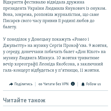
Відкриття фестивалю відвідала дружина
президента України Людмила Янукович із онуком.
Вона, зокрема, розповіла журналістам, що саме
Писарєв свого часу привив її родині любов до
балету.
У понеділок у Донецьку покажуть «Ромео і
Джульєтту» на музику Сергія Прокофʼєва. 9 жовтня,
у середу, донеччани побачать балет «Дон Кіхот» на
музику Людвига Мінкуса. 10 жовтня триватиме
вечір хореографії Леоніда Якобсона, а заключний
гала-концерт відбудеться у пʼятницю, 11 жовтня.
Поділитись
Читати без VPN
Follow us
Читайте також