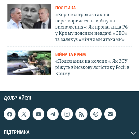
ПОЛІТИКА
«Короткострокова акція
перетворилася на війну на
виснаження»: Як пропаганда РФ
у Криму пояснює невдачі «СВО»
та залякує «мінними атаками»
ВІЙНА ТА КРИМ
«Полювання на колони». Як ЗСУ
ріжуть військову логістику Росії в
Криму
ДОЛУЧАЙСЯ!
ПІДТРИМКА