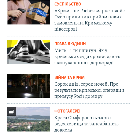
СУСПІЛЬСТВО
«Крим – не Росія»: маркетплейс
Ozon припинив прийом нових
замовлень на Кримському
півострові
ПРАВА ЛЮДИНИ
Мить – і ти шпигун. Як у
кримських судах розглядають
звинувачення в держзраді
ВІЙНА ТА КРИМ
Сорок днів, сорок ночей. Про
результати кримської операції з
примусу Росії до миру
ФОТОГАЛЕРЕЇ
Краса Сімферопольського
водосховища та занедбаність
довкола