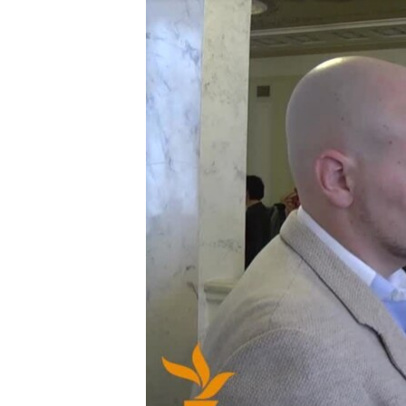
ВІДЕОУРОКИ «ELIFBE»
СВІДЧЕННЯ ОКУПАЦІЇ
УКРАЇНСЬКА ПРОБЛЕМА КРИМУ
ІНФОГРАФІКА