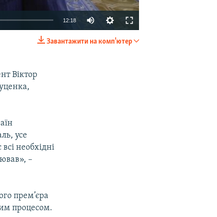
12:18
Завантажити на комп'ютер
EMBED
SHARE
нт Віктор
Луценка,
аїн
ль, усе
 всі необхідні
ював», –
ого прем’єра
ним процесом.