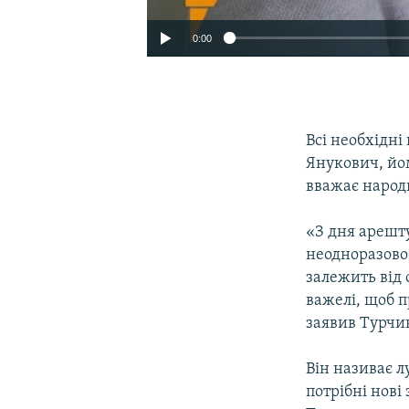
0:00
Всі необхідн
Янукович, йом
вважає народ
«З дня арешт
неодноразово 
залежить від 
важелі, щоб п
заявив Турчи
Він називає л
потрібні нов