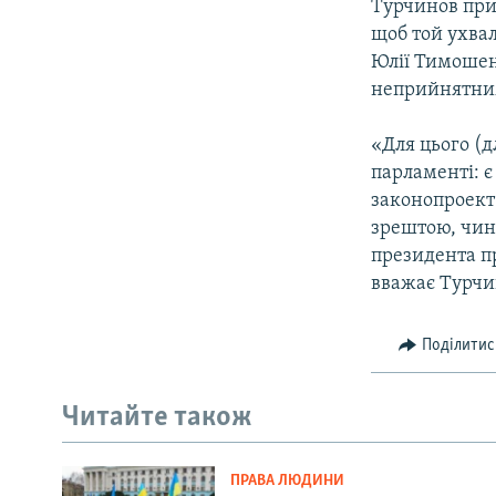
Турчинов при
щоб той ухва
Юлії Тимошенк
неприйнятни
«Для цього (
парламенті: є
законопроект 
зрештою, чинн
президента п
вважає Турчи
Поділитис
Читайте також
ПРАВА ЛЮДИНИ