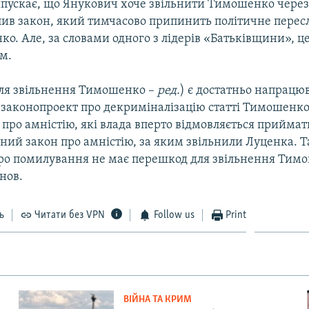
пускає, що Янукович хоче звільнити Тимошенко через
лив закон, який тимчасово припинить політичне перес
о. Але, за словами одного з лідерів «Батьківщини», ц
м.
для звільнення Тимошенко –
ред.
) є достатньо напрацю
 законопроект про декриміналізацію статті Тимошенко,
про амністію, які влада вперто відмовляється приймати
ий закон про амністію, за яким звільнили Луценка. Т
ро помилування не має перешкод для звільнення Тимо
нов.
ь
Читати без VPN
Follow us
Print
ВІЙНА ТА КРИМ