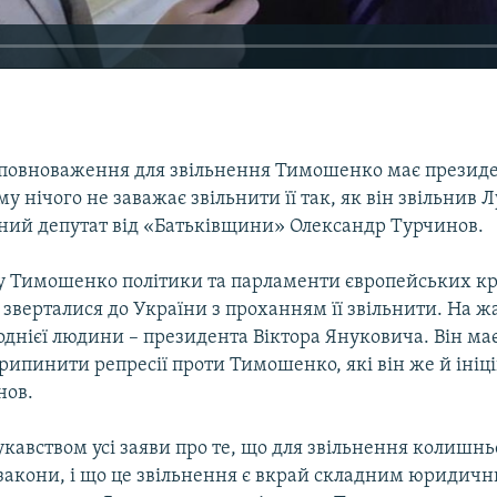
і повноваження для звільнення Тимошенко має президе
у нічого не заважає звільнити її так, як він звільнив 
ний депутат від «Батьківщини» Олександр Турчинов.
у Тимошенко політики та парламенти європейських кр
зверталися до України з проханням її звільнити. На жа
однієї людини – президента Віктора Януковича. Він має
рипинити репресії проти Тимошенко, які він же й ініці
нов.
укавством усі заяви про те, що для звільнення колишнь
і закони, і що це звільнення є вкрай складним юридич