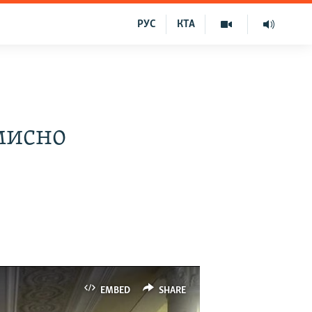
РУС
КТА
мисно
EMBED
SHARE