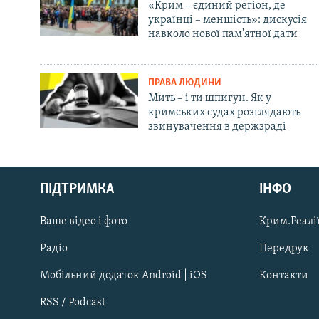
«Крим – єдиний регіон, де
українці – меншість»: дискусія
навколо нової пам'ятної дати
ПРАВА ЛЮДИНИ
Мить – і ти шпигун. Як у
кримських судах розглядають
звинувачення в держзраді
Русский
ПІДТРИМКА
ІНФО
Qırımtatar
Ваше відео і фото
Крим.Реалії
ДОЛУЧАЙСЯ!
Радіо
Передрук
Мобільний додаток Android | iOS
Контакти
RSS / Podcast