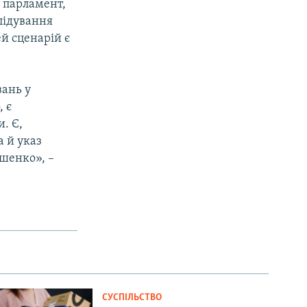
 парламент,
лідування
ей сценарій є
вань у
 є
. Є,
а й указ
шенко», –
СУСПІЛЬСТВО