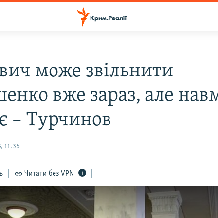
вич може звільнити
енко вже зараз, але нав
ує – Турчинов
 11:35
ь
Читати без VPN