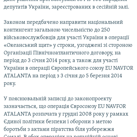
ВІДЕОУРОКИ «ELIFBE»
депутатів України, зареєстрованих в сесійній залі.
Русский
СВІДЧЕННЯ ОКУПАЦІЇ
Qırımtatar
Законом передбачено направити національний
УКРАЇНСЬКА ПРОБЛЕМА КРИМУ
контингент загальною чисельністю до 250
військовослужбовців для участі України в операції
ДОЛУЧАЙСЯ!
ІНФОГРАФІКА
«Океанський щит» у строки, узгоджені зі стороною
Організації Північноатлантичного договору, на
період до 3 січня 2014 року, а також для участі
Усі сайти RFE/RL
України в операції Європейського союзу EU NAVFOR
ATALANTA на період з 3 січня до 5 березня 2014
року.
У пояснювальній записці до законопроекту
зазначається, що операція Євросоюзу EU NAVFOR
ATALANTA розпочата у грудні 2008 року у рамках
Єдиної політики безпеки і оборони з метою
боротьби з актами піратства біля узбережжя