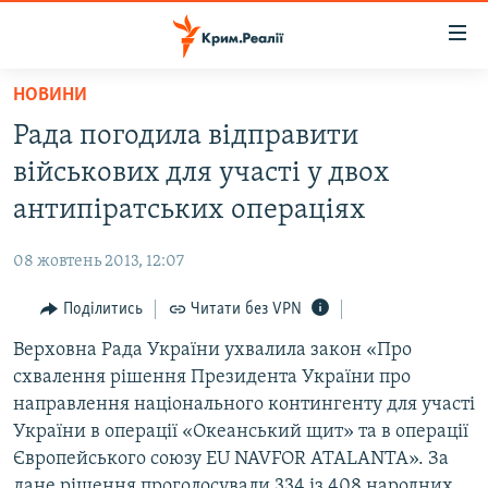
Доступність
посилання
Перейти
НОВИНИ
до
НОВИНИ
Рада погодила відправити
основного
ВОДА.КРИМ
матеріалу
військових для участі у двох
ВІДЕО ТА ФОТО
Перейти
антипіратських операціях
до
ПОЛІТИКА
основної
08 жовтень 2013, 12:07
БЛОГИ
навігації
Перейти
Поділитись
Читати без VPN
ПОГЛЯД
до
Верховна Рада України ухвалила закон «Про
ІНТЕРВ'Ю
пошуку
схвалення рішення Президента України про
ВСЕ ЗА ДЕНЬ
направлення національного контингенту для участі
СПЕЦПРОЕКТИ
України в операції «Океанський щит» та в операції
Європейського союзу EU NAVFOR ATALANTA». За
ЯК ОБІЙТИ БЛОКУВАННЯ
ДЕПОРТАЦІЯ
дане рішення проголосували 334 із 408 народних