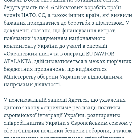
Сомалі. В обох операціях на ротаційній основі
беруть участь по 4-6 військових кораблів країн-
членів НАТО, ЄС, а також інших країн, які виявили
бажання приєднатися до боротьби з піратством. У
документі сказано, що фінансування витрат,
пов’язаних із залученням національного
контингенту України до участі в операції
«Океанський щит» та в операції EU NAVFOR
ATALANTA, здійснюватиметься в межах щорічних
бюджетних призначень, що виділяються
Міністерству оборони України за відповідними
напрямами діяльності.
У пояснювальній записці йдеться, що ухвалення
даного закону «сприятиме реалізації політики
європейської інтеграції України, розширенню
співробітництва України з Європейським союзом у
сфері Спільної політики безпеки і оборони, а також