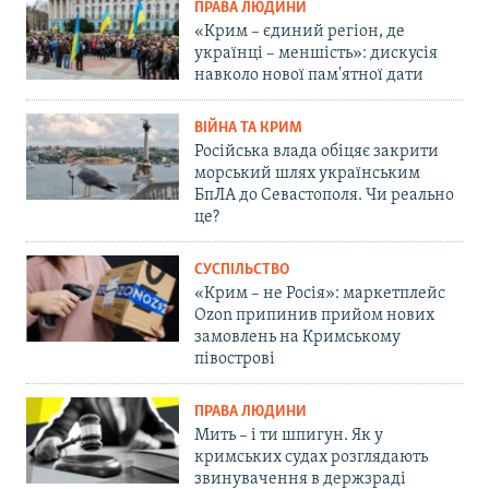
ПРАВА ЛЮДИНИ
«Крим – єдиний регіон, де
українці – меншість»: дискусія
навколо нової пам'ятної дати
ВІЙНА ТА КРИМ
Російська влада обіцяє закрити
морський шлях українським
БпЛА до Севастополя. Чи реально
це?
СУСПІЛЬСТВО
«Крим – не Росія»: маркетплейс
Ozon припинив прийом нових
замовлень на Кримському
півострові
ПРАВА ЛЮДИНИ
Мить – і ти шпигун. Як у
кримських судах розглядають
звинувачення в держзраді