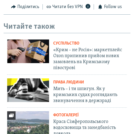
Поділитись
Читати без VPN
Follow us
Читайте також
СУСПІЛЬСТВО
«Крим – не Росія»: маркетплейс
Ozon припинив прийом нових
замовлень на Кримському
півострові
ПРАВА ЛЮДИНИ
Мить – і ти шпигун. Як у
кримських судах розглядають
звинувачення в держзраді
ФОТОГАЛЕРЕЇ
Краса Сімферопольського
водосховища та занедбаність
довкола