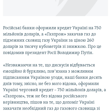
ВІДЕОУРОКИ «ELIFBE»
Русский
СВІДЧЕННЯ ОКУПАЦІЇ
Qırımtatar
УКРАЇНСЬКА ПРОБЛЕМА КРИМУ
Російські банки оформили кредит Україні на 750
ДОЛУЧАЙСЯ!
ІНФОГРАФІКА
мільйонів доларів, а «Газпром» закачав газ до
підземних сховищ газу України за ціною 260
доларів за тисячу кубометрів зі знижкою. Про це
повідомив президент Росії Володимир Путін.
Усі сайти RFE/RL
«Незважаючи на те, що дискусія відбувається
емоційно й бурхливо, повʼязана з можливим
підписанням Україною угоди, наші банки десять
днів тому, звісно, не без мого відома, оформили
Україні черговий кредит – 750 мільйонів доларів, а
«Газпром», теж не без відома російського
керівництва, пішов на те, що допоміг Україні
закачати необхідний газ до газового сховища зі