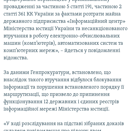
ВІДЕОУРОКИ «ELIFBE»
провадженні за частиною 5 статті 191, частиною 2
Русский
статті 361 КК України за фактами розтрати майна
СВІДЧЕННЯ ОКУПАЦІЇ
Qırımtatar
державного підприємства «Інформаційний центр»
УКРАЇНСЬКА ПРОБЛЕМА КРИМУ
Міністерства юстиції України та несанкціонованого
втручання в роботу електронно-обчислювальних
ДОЛУЧАЙСЯ!
ІНФОГРАФІКА
машин (комп’ютерів), автоматизованих систем та
комп’ютерних мереж», – йдеться у повідомленні
відомства.
Усі сайти RFE/RL
За даними Генпрокуратури, встановлено, що
внаслідок такого втручання відбулося блокування
інформації та порушення встановленого порядку її
маршрутизації, що призвело до припинення
функціонування 12 державних і єдиних реєстрів
інформаційної мережі Міністерства юстиції.
«У ході розслідування на підставі зібраних доказів