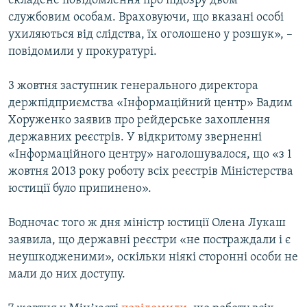
складене повідомлення про підозру двом
службовим особам. Враховуючи, що вказані особі
ухиляються від слідства, їх оголошено у розшук», –
повідомили у прокуратурі.
3 жовтня заступник генерального директора
держпідприємства «Інформаційний центр» Вадим
Хоруженко заявив про рейдерське захоплення
державних реєстрів. У відкритому зверненні
«Інформаційного центру» наголошувалося, що «з 1
жовтня 2013 року роботу всіх реєстрів Міністерства
юстиції було припинено».
Водночас того ж дня міністр юстиції Олена Лукаш
заявила, що державні реєстри «не постраждали і є
неушкодженими», оскільки ніякі сторонні особи не
мали до них доступу.