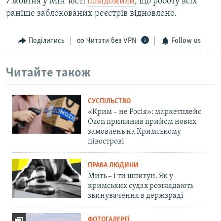
7 жовтня у Мінʼюсті
повідомили
, що роботу всіх
раніше заблокованих реєстрів відновлено.
Поділитись
Читати без VPN
Follow us
Читайте також
СУСПІЛЬСТВО
«Крим – не Росія»: маркетплейс
Ozon припинив прийом нових
замовлень на Кримському
півострові
ПРАВА ЛЮДИНИ
Мить – і ти шпигун. Як у
кримських судах розглядають
звинувачення в держзраді
ФОТОГАЛЕРЕЇ