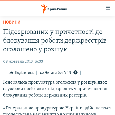
Доступність
посилання
Перейти
НОВИНИ
до
НОВИНИ
Підозрюваних у причетності до
основного
ВОДА.КРИМ
матеріалу
блокування роботи держреєстрів
ВІДЕО ТА ФОТО
Перейти
оголошено у розшук
до
ПОЛІТИКА
основної
08 жовтень 2013, 16:33
БЛОГИ
навігації
Перейти
Поділитись
Читати без VPN
ПОГЛЯД
до
Генеральна прокуратура оголосила у розшук двох
ІНТЕРВ'Ю
пошуку
службових осіб, яких підозрюють у причетності до
ВСЕ ЗА ДЕНЬ
блокування роботи державних реєстрів.
СПЕЦПРОЕКТИ
«Генеральною прокуратурою України здійснюється
ЯК ОБІЙТИ БЛОКУВАННЯ
ДЕПОРТАЦІЯ
процесуальне керівництво у кримінальному