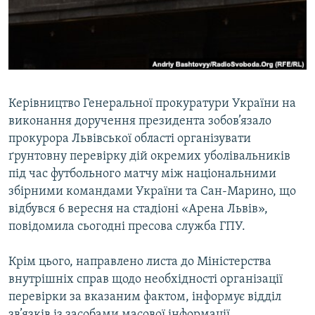
ВІДЕОУРОКИ «ELIFBE»
Русский
СВІДЧЕННЯ ОКУПАЦІЇ
Qırımtatar
УКРАЇНСЬКА ПРОБЛЕМА КРИМУ
ДОЛУЧАЙСЯ!
ІНФОГРАФІКА
Керівництво Генеральної прокуратури України на
виконання доручення президента зобов’язало
прокурора Львівської області організувати
Усі сайти RFE/RL
ґрунтовну перевірку дій окремих уболівальників
під час футбольного матчу між національними
збірними командами України та Сан-Марино, що
відбувся 6 вересня на стадіоні «Арена Львів»,
повідомила сьогодні пресова служба ГПУ.
Крім цього, направлено листа до Міністерства
внутрішніх справ щодо необхідності організації
перевірки за вказаним фактом, інформує відділ
зв’язків із засобами масової інформації