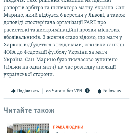
глядачів. Таке рішення ухвалили на підставі
рапортів арбітра та інспектора матчу Україна-Сан-
Марино, який відбувся 6 вересня у Львові, а також
доповіді спостерігача організації FARE про
расистські та дискримінаційні прояви місцевих
вболівальників. 3 жовтня стало відомо, що матч у
Харкові відбудеться з глядачами, оскільки санкції
ФІФА до Федерації футболу України за матч
Україна-Сан-Марино було тимчасово зупинено
(тільки на один матч) на час розгляду апеляції
української сторони.
Поділитись
Читати без VPN
Follow us
Читайте також
ПРАВА ЛЮДИНИ