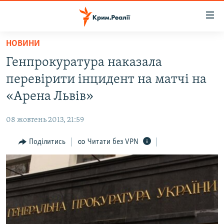
Доступність
посилання
Перейти
НОВИНИ
до
НОВИНИ
Генпрокуратура наказала
основного
ВОДА.КРИМ
матеріалу
перевірити інцидент на матчі на
ВІДЕО ТА ФОТО
Перейти
«Арена Львів»
до
ПОЛІТИКА
основної
08 жовтень 2013, 21:59
БЛОГИ
навігації
Перейти
Поділитись
Читати без VPN
ПОГЛЯД
до
ІНТЕРВ'Ю
пошуку
ВСЕ ЗА ДЕНЬ
СПЕЦПРОЕКТИ
ЯК ОБІЙТИ БЛОКУВАННЯ
ДЕПОРТАЦІЯ