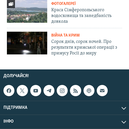
ФОТОГАЛЕРЕЇ
Краса Сімферопольського
водосховища та занедбаність
довкола
ВІЙНА ТА КРИМ
Сорок днів, сорок ночей. Про
результати кримської операції з
примусу Росії до миру
ДОЛУЧАЙСЯ!
ПІДТРИМКА
ІНФО