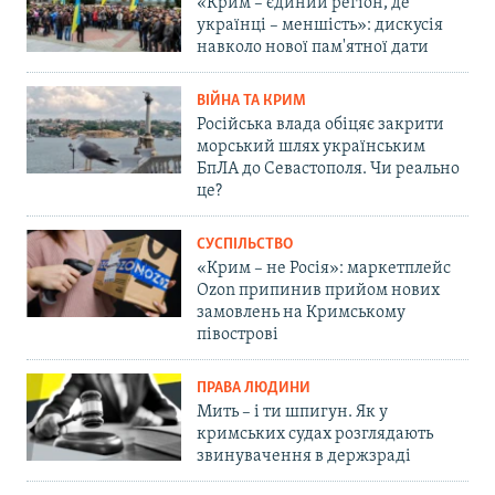
«Крим – єдиний регіон, де
українці – меншість»: дискусія
навколо нової пам'ятної дати
ВІЙНА ТА КРИМ
Російська влада обіцяє закрити
морський шлях українським
БпЛА до Севастополя. Чи реально
це?
СУСПІЛЬСТВО
«Крим – не Росія»: маркетплейс
Ozon припинив прийом нових
замовлень на Кримському
півострові
ПРАВА ЛЮДИНИ
Мить – і ти шпигун. Як у
кримських судах розглядають
звинувачення в держзраді