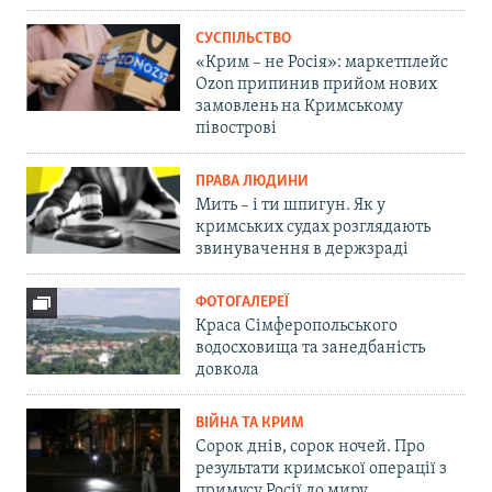
СУСПІЛЬСТВО
«Крим – не Росія»: маркетплейс
Ozon припинив прийом нових
замовлень на Кримському
півострові
ПРАВА ЛЮДИНИ
Мить – і ти шпигун. Як у
кримських судах розглядають
звинувачення в держзраді
ФОТОГАЛЕРЕЇ
Краса Сімферопольського
водосховища та занедбаність
довкола
ВІЙНА ТА КРИМ
Сорок днів, сорок ночей. Про
результати кримської операції з
примусу Росії до миру