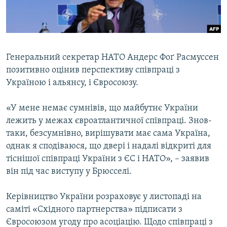
ВІДЕОУРОКИ «ELIFBE»
Русский
СВІДЧЕННЯ ОКУПАЦІЇ
Qırımtatar
УКРАЇНСЬКА ПРОБЛЕМА КРИМУ
Генеральний секретар НАТО Андерс Фоґ Расмуссен
ДОЛУЧАЙСЯ!
ІНФОГРАФІКА
позитивно оцінив перспективу співпраці з
Україною і альянсу, і Євросоюзу.
«У мене немає сумнівів, що майбутнє України
Усі сайти RFE/RL
лежить у межах євроатлантичної співпраці. Знов-
таки, безсумнівно, вирішувати має сама Україна,
однак я сподіваюся, що двері і надалі відкриті для
тіснішої співпраці України з ЄС і НАТО», – заявив
він під час виступу у Брюсселі.
Керівництво України розраховує у листопаді на
саміті «Східного партнерства» підписати з
Євросоюзом угоду про асоціацію. Щодо співпраці з