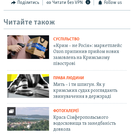
Поділитись
Читати без VPN
Follow us
Читайте також
СУСПІЛЬСТВО
«Крим – не Росія»: маркетплейс
Ozon припинив прийом нових
замовлень на Кримському
півострові
ПРАВА ЛЮДИНИ
Мить – і ти шпигун. Як у
кримських судах розглядають
звинувачення в держзраді
ФОТОГАЛЕРЕЇ
Краса Сімферопольського
водосховища та занедбаність
довкола