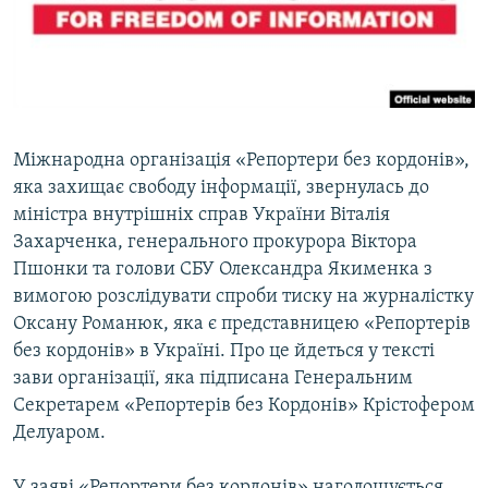
ВІДЕОУРОКИ «ELIFBE»
Русский
СВІДЧЕННЯ ОКУПАЦІЇ
Qırımtatar
УКРАЇНСЬКА ПРОБЛЕМА КРИМУ
ДОЛУЧАЙСЯ!
ІНФОГРАФІКА
Міжнародна організація «Репортери без кордонів»,
яка захищає свободу інформації, звернулась до
міністра внутрішніх справ України Віталія
Усі сайти RFE/RL
Захарченка, генерального прокурора Віктора
Пшонки та голови СБУ Олександра Якименка з
вимогою розслідувати спроби тиску на журналістку
Оксану Романюк, яка є представницею «Репортерів
без кордонів» в Україні. Про це йдеться у тексті
зави організації, яка підписана Генеральним
Секретарем «Репортерів без Кордонів» Крістофером
Делуаром.
У заяві «Репортери без кордонів» наголошується,