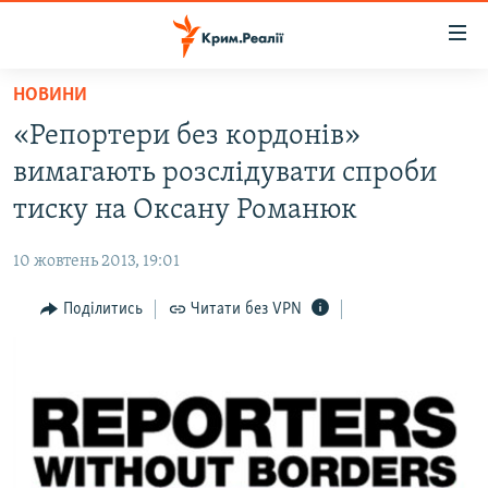
Доступність
посилання
Перейти
НОВИНИ
до
НОВИНИ
«Репортери без кордонів»
основного
ВОДА.КРИМ
матеріалу
вимагають розслідувати спроби
ВІДЕО ТА ФОТО
Перейти
тиску на Оксану Романюк
до
ПОЛІТИКА
основної
10 жовтень 2013, 19:01
БЛОГИ
навігації
Перейти
Поділитись
Читати без VPN
ПОГЛЯД
до
ІНТЕРВ'Ю
пошуку
ВСЕ ЗА ДЕНЬ
СПЕЦПРОЕКТИ
ЯК ОБІЙТИ БЛОКУВАННЯ
ДЕПОРТАЦІЯ