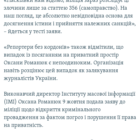
«Наскільки нам відомо, міліція зараз розслідує ці
злочини лише за статтею 356 (самоправство). На
наш погляд, це абсолютно невідповідна основа для
досягнення істини і прийняття належних санкцій»,
– йдеться у тесті заяви.
«Репортери без кордонів» також відмітили, що
випадок із посяганням на приватний простір
Оксани Романюк є непоодиноким. Організація
навіть розцінює цей випадок як залякування
журналістів України.
Виконавчий директор Інституту масової інформації
(ІМІ) Оксана Романюк 9 жовтня подала заяву до
міліції щодо відкриття кримінального
провадження за фактом погроз і порушення її права
на приватність.